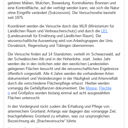
gehören Mähen, Mulchen, Beweidung, Kontrolliertes Brennen und
eine Kontrollfläche, auf der verfolgt werden kann, wie sich die Natur
ohne Eingriffe verändert (Sukzession). Die Versuchsreihe besteht
seit 1975.
Koordiniert werden die Versuche durch das MLR (Ministerium für
Ländlichen Raum und Verbraucherschutz) und durch die
LEL
(Landesanstalt für Ernährung und Ländlichen Raum). Die
wissenschaftliche Auswertung wird von Arbeitsgruppen der Unis
Osnabrück, Regensburg und Tübingen übernommen.
Die Versuche finden auf 14 Standorten, verteilt im Schwarzwald, auf
der Schwäbischen Alb und in der Hohenlohe, statt. Jedes Jahr
werden die in den östlichen oder den westlichen Landesteilen
gelegenen Flächen besucht und die wissenschaftlichen Ergebnisse
öffentlich vorgestellt. Alle 4 Jahre werden die vorhandenen Arten
dokumentiert und Veränderungen in der Häufigkeit und Artenvielfalt
durch die verschiedene Flächenpflege erfasst. Hierbei werden
vorrangig die Gefäßpflanzen dokumentiert. Die
Moose
,
Flechte
n
und Großpilze wurden bislang einmal auf acht ausgewählten
Flächen untersucht.
In den Vordergrund rückt zudem die Erhaltung und Pflege von
artenreichem Grünland. Anfangs war dagegen das vorrangige Ziel,
brachgefallenes Grünland zu erhalten, was zur ursprünglichen
Bezeichnung als „Bracheversuche“ führte.