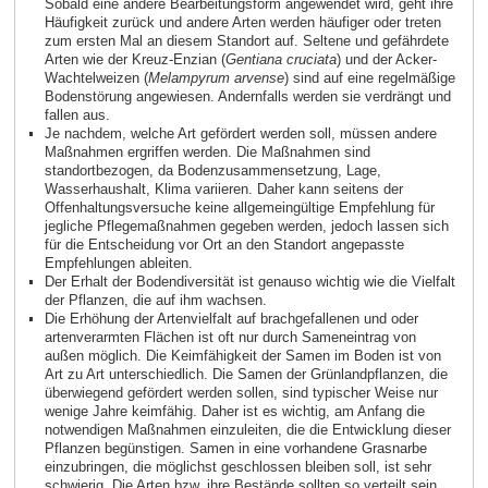
Sobald eine andere Bearbeitungsform angewendet wird, geht ihre
Häufigkeit zurück und andere Arten werden häufiger oder treten
zum ersten Mal an diesem Standort auf. Seltene und gefährdete
Arten wie der Kreuz‑Enzian (
Gentiana cruciata
) und der Acker-
Wachtelweizen (
Melampyrum arvense
) sind auf eine regelmäßige
Bodenstörung angewiesen. Andernfalls werden sie verdrängt und
fallen aus.
Je nachdem, welche Art gefördert werden soll, müssen andere
Maßnahmen ergriffen werden. Die Maßnahmen sind
standortbezogen, da Bodenzusammensetzung, Lage,
Wasserhaushalt, Klima variieren. Daher kann seitens der
Offenhaltungsversuche keine allgemeingültige Empfehlung für
jegliche Pflegemaßnahmen gegeben werden, jedoch lassen sich
für die Entscheidung vor Ort an den Standort angepasste
Empfehlungen ableiten.
Der Erhalt der Bodendiversität ist genauso wichtig wie die Vielfalt
der Pflanzen, die auf ihm wachsen.
Die Erhöhung der Artenvielfalt auf brachgefallenen und oder
artenverarmten Flächen ist oft nur durch Sameneintrag von
außen möglich. Die Keimfähigkeit der Samen im Boden ist von
Art zu Art unterschiedlich. Die Samen der Grünlandpflanzen, die
überwiegend gefördert werden sollen, sind typischer Weise nur
wenige Jahre keimfähig. Daher ist es wichtig, am Anfang die
notwendigen Maßnahmen einzuleiten, die die Entwicklung dieser
Pflanzen begünstigen. Samen in eine vorhandene Grasnarbe
einzubringen, die möglichst geschlossen bleiben soll, ist sehr
schwierig. Die Arten bzw. ihre Bestände sollten so verteilt sein,