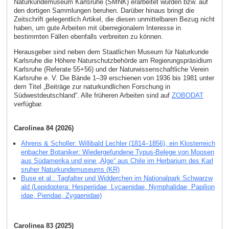
Naturkundemuseum Karlsruhe (SMNK) erarbeitet wurden bzw. auf
den dortigen Sammlungen beruhen. Darüber hinaus bringt die
Zeitschrift gelegentlich Artikel, die diesen unmittelbaren Bezug nicht
haben, um gute Arbeiten mit überregionalem Interesse in
bestimmten Fällen ebenfalls verbreiten zu können.
Herausgeber sind neben dem Staatlichen Museum für Naturkunde
Karlsruhe die Höhere Naturschutzbehörde am Regierungspräsidium
Karlsruhe (Referate 55+56) und der Naturwissenschaftliche Verein
Karlsruhe e. V. Die Bände 1–39 erschienen von 1936 bis 1981 unter
dem Titel „Beiträge zur naturkundlichen Forschung in
Südwestdeutschland“. Alle früheren Arbeiten sind auf
ZOBODAT
verfügbar.
Carolinea 84 (2026)
Ahrens & Scholler: Willibald Lechler (1814–1856), ein Klosterreich
enbacher Botaniker: Wiedergefundene Typus-Belege von Moosen
aus Südamerika und eine „Alge“ aus Chile im Herbarium des Karl
sruher Naturkundemuseums (KR)
Buse et al.: Tagfalter und Widderchen im Nationalpark Schwarzw
ald (Lepidoptera: Hesperiidae, Lycaenidae, Nymphalidae, Papilion
idae, Pieridae, Zygaenidae)
Carolinea 83 (2025)