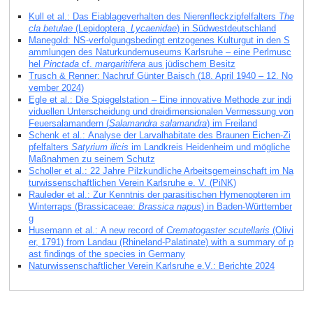
Kull et al.: Das Eiablageverhalten des Nierenfleckzipfelfalters
The
cla betulae
(Lepidoptera,
Lycaenidae
) in Südwestdeutschland
Manegold: NS-verfolgungsbedingt entzogenes Kulturgut in den S
ammlungen des Naturkundemuseums Karlsruhe – eine Perlmusc
hel
Pinctada
cf.
margaritifera
aus jüdischem Besitz
Trusch & Renner: Nachruf Günter Baisch (18. April 1940 – 12. No
vember 2024)
Egle et al.: Die Spiegelstation – Eine innovative Methode zur indi
viduellen Unterscheidung und dreidimensionalen Vermessung von
Feuersalamandern (
Salamandra salamandra
) im Freiland
Schenk et al.: Analyse der Larvalhabitate des Braunen Eichen-Zi
pfelfalters
Satyrium ilicis
im Landkreis Heidenheim und mögliche
Maßnahmen zu seinem Schutz
Scholler et al.: 22 Jahre Pilzkundliche Arbeitsgemeinschaft im Na
turwissenschaftlichen Verein Karlsruhe e. V. (PiNK)
Rauleder et al.: Zur Kenntnis der parasitischen Hymenopteren im
Winterraps (Brassicaceae:
Brassica napus
) in Baden-Württember
g
Husemann et al.: A new record of
Crematogaster scutellaris
(Olivi
er, 1791) from Landau (Rhineland-Palatinate) with a summary of p
ast findings of the species in Germany
Naturwissenschaftlicher Verein Karlsruhe e.V.: Berichte 2024