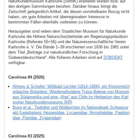
Naturkundemuseum Karlsruhe (SMNK) erarbeitet wurden bzw. auf
den dortigen Sammlungen beruhen. Darüber hinaus bringt die
Zeitschrift gelegentlich Artikel, die diesen unmittelbaren Bezug nicht
haben, um gute Arbeiten mit überregionalem Interesse in
bestimmten Fällen ebenfalls verbreiten zu können.
Herausgeber sind neben dem Staatlichen Museum für Naturkunde
Karlsruhe die Höhere Naturschutzbehörde am Regierungspräsidium
Karlsruhe (Referate 55+56) und der Naturwissenschaftliche Verein
Karlsruhe e. V. Die Bände 1–39 erschienen von 1936 bis 1981 unter
dem Titel „Beiträge zur naturkundlichen Forschung in
Südwestdeutschland“. Alle früheren Arbeiten sind auf
ZOBODAT
verfügbar.
Carolinea 84 (2026)
Ahrens & Scholler: Willibald Lechler (1814–1856), ein Klosterreich
enbacher Botaniker: Wiedergefundene Typus-Belege von Moosen
aus Südamerika und eine „Alge“ aus Chile im Herbarium des Karl
sruher Naturkundemuseums (KR)
Buse et al.: Tagfalter und Widderchen im Nationalpark Schwarzw
ald (Lepidoptera: Hesperiidae, Lycaenidae, Nymphalidae, Papilion
idae, Pieridae, Zygaenidae)
Carolinea 83 (2025)