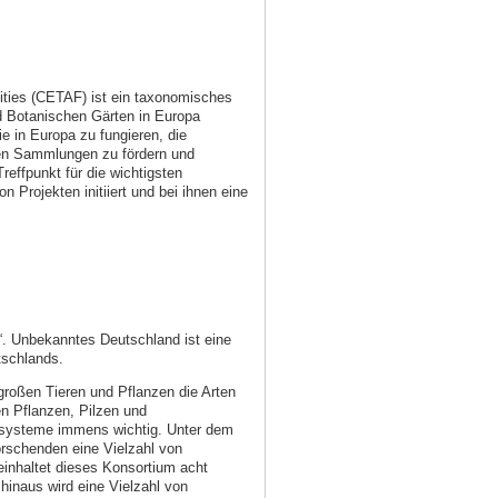
ties (CETAF) ist ein taxonomisches
 Botanischen Gärten in Europa
e in Europa zu fungieren, die
hen Sammlungen zu fördern und
effpunkt für die wichtigsten
Projekten initiiert und bei ihnen eine
 Unbekanntes Deutschland ist eine
tschlands.
 großen Tieren und Pflanzen die Arten
en Pflanzen, Pilzen und
kosysteme immens wichtig. Unter dem
orschenden eine Vielzahl von
einhaltet dieses Konsortium acht
 hinaus wird eine Vielzahl von