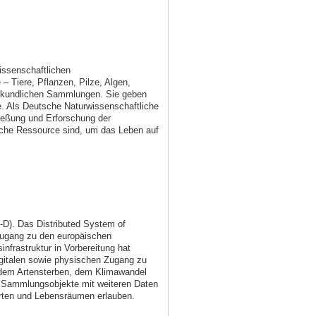
ssenschaftlichen
 Tiere, Pflanzen, Pilze, Algen,
urkundlichen Sammlungen. Sie geben
e. Als Deutsche Naturwissenschaftliche
ießung und Erforschung der
iche Ressource sind, um das Leben auf
D). Das Distributed System of
 Zugang zu den europäischen
frastruktur in Vorbereitung hat
gitalen sowie physischen Zugang zu
dem Artensterben, dem Klimawandel
en Sammlungsobjekte mit weiteren Daten
Arten und Lebensräumen erlauben.