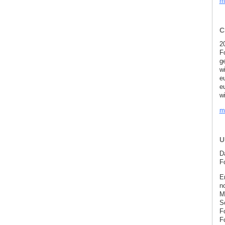
m
C
2
F
g
w
e
e
wi
m
U
D
F
E
n
M
S
F
Fo