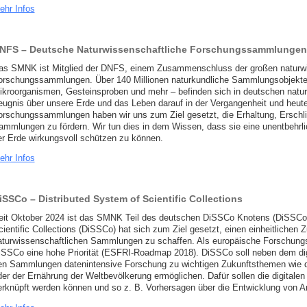
ehr Infos
NFS – Deutsche Naturwissenschaftliche Forschungssammlungen
as SMNK ist Mitglied der DNFS, einem Zusammenschluss der großen naturwi
orschungssammlungen. Über 140 Millionen naturkundliche Sammlungsobjekte –
ikroorganismen, Gesteinsproben und mehr – befinden sich in deutschen nat
eugnis über unsere Erde und das Leben darauf in der Vergangenheit und heut
orschungssammlungen haben wir uns zum Ziel gesetzt, die Erhaltung, Erschl
ammlungen zu fördern. Wir tun dies in dem Wissen, dass sie eine unentbehrl
er Erde wirkungsvoll schützen zu können.
ehr Infos
iSSCo – Distributed System of Scientific Collections
eit Oktober 2024 ist das SMNK Teil des deutschen DiSSCo Knotens (DiSSCo-
cientific Collections (DiSSCo) hat sich zum Ziel gesetzt, einen einheitlichen
aturwissenschaftlichen Sammlungen zu schaffen. Als europäische Forschungsin
iSSCo eine hohe Priorität (ESFRI-Roadmap 2018). DiSSCo soll neben dem di
en Sammlungen datenintensive Forschung zu wichtigen Zukunftsthemen wie 
der der Ernährung der Weltbevölkerung ermöglichen. Dafür sollen die digital
erknüpft werden können und so z. B. Vorhersagen über die Entwicklung von 