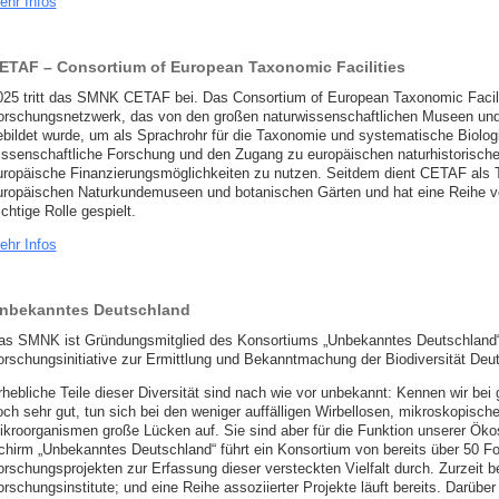
ehr Infos
ETAF – Consortium of European Taxonomic Facilities
025 tritt das SMNK CETAF bei. Das Consortium of European Taxonomic Facili
orschungsnetzwerk, das von den großen naturwissenschaftlichen Museen und
ebildet wurde, um als Sprachrohr für die Taxonomie und systematische Biologi
issenschaftliche Forschung und den Zugang zu europäischen naturhistorisc
uropäische Finanzierungsmöglichkeiten zu nutzen. Seitdem dient CETAF als Tr
uropäischen Naturkundemuseen und botanischen Gärten und hat eine Reihe von 
chtige Rolle gespielt.
ehr Infos
nbekanntes Deutschland
as SMNK ist Gründungsmitglied des Konsortiums „Unbekanntes Deutschland“.
orschungsinitiative zur Ermittlung und Bekanntmachung der Biodiversität Deu
rhebliche Teile dieser Diversität sind nach wie vor unbekannt: Kennen wir bei
och sehr gut, tun sich bei den weniger auffälligen Wirbellosen, mikroskopisch
ikroorganismen große Lücken auf. Sie sind aber für die Funktion unserer Ö
chirm „Unbekanntes Deutschland“ führt ein Konsortium von bereits über 50 F
orschungsprojekten zur Erfassung dieser versteckten Vielfalt durch. Zurzeit b
rschungsinstitute; und eine Reihe assoziierter Projekte läuft bereits. Darüber