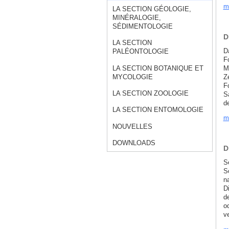
m
LA SECTION GÉOLOGIE,
MINÉRALOGIE,
SÉDIMENTOLOGIE
D
LA SECTION
D
PALÉONTOLOGIE
F
M
LA SECTION BOTANIQUE ET
Z
MYCOLOGIE
F
LA SECTION ZOOLOGIE
S
d
LA SECTION ENTOMOLOGIE
m
NOUVELLES
DOWNLOADS
D
S
S
n
D
d
o
v