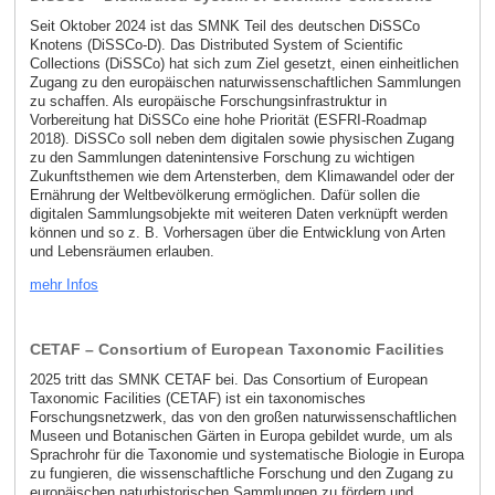
Seit Oktober 2024 ist das SMNK Teil des deutschen DiSSCo
Knotens (DiSSCo-D). Das Distributed System of Scientific
Collections (DiSSCo) hat sich zum Ziel gesetzt, einen einheitlichen
Zugang zu den europäischen naturwissenschaftlichen Sammlungen
zu schaffen. Als europäische Forschungsinfrastruktur in
Vorbereitung hat DiSSCo eine hohe Priorität (ESFRI-Roadmap
2018). DiSSCo soll neben dem digitalen sowie physischen Zugang
zu den Sammlungen datenintensive Forschung zu wichtigen
Zukunftsthemen wie dem Artensterben, dem Klimawandel oder der
Ernährung der Weltbevölkerung ermöglichen. Dafür sollen die
digitalen Sammlungsobjekte mit weiteren Daten verknüpft werden
können und so z. B. Vorhersagen über die Entwicklung von Arten
und Lebensräumen erlauben.
mehr Infos
CETAF – Consortium of European Taxonomic Facilities
2025 tritt das SMNK CETAF bei. Das Consortium of European
Taxonomic Facilities (CETAF) ist ein taxonomisches
Forschungsnetzwerk, das von den großen naturwissenschaftlichen
Museen und Botanischen Gärten in Europa gebildet wurde, um als
Sprachrohr für die Taxonomie und systematische Biologie in Europa
zu fungieren, die wissenschaftliche Forschung und den Zugang zu
europäischen naturhistorischen Sammlungen zu fördern und