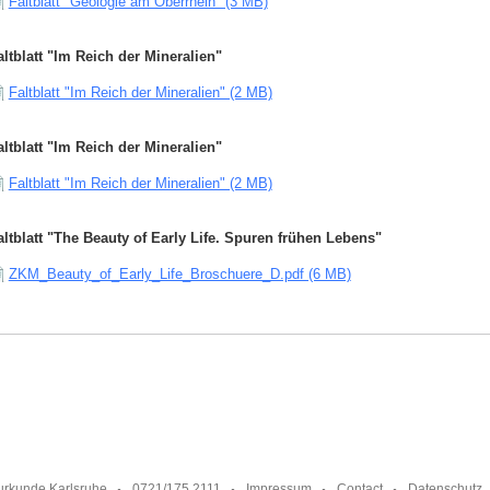
Faltblatt "Geologie am Oberrhein" (3 MB)
altblatt "Im Reich der Mineralien"
Faltblatt "Im Reich der Mineralien" (2 MB)
altblatt "Im Reich der Mineralien"
Faltblatt "Im Reich der Mineralien" (2 MB)
altblatt "The Beauty of Early Life. Spuren frühen Lebens"
ZKM_Beauty_of_Early_Life_Broschuere_D.pdf (6 MB)
urkunde Karlsruhe
0721/175 2111
Impressum
Contact
Datenschutz