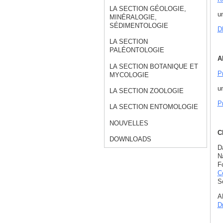
LA SECTION GÉOLOGIE,
u
MINÉRALOGIE,
SÉDIMENTOLOGIE
D
LA SECTION
PALÉONTOLOGIE
A
LA SECTION BOTANIQUE ET
Pr
MYCOLOGIE
u
LA SECTION ZOOLOGIE
P
LA SECTION ENTOMOLOGIE
NOUVELLES
C
DOWNLOADS
D
N
F
C
S
A
D