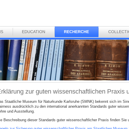
NS
EDUCATION
RECHERCHE
COLLECT
rklärung zur guten wissenschaftlichen Praxis
as Staatliche Museum für Naturkunde Karlsruhe (SMNK) bekennt sich im Sinn
airness ausdrücklich zu den international anerkannten Standards guter wissen
ehre und Ausstellung.
ie Beschreibung dieser Standards guter wissenschaftlicher Praxis finden Sie 
egeln zur Sicherung guter wissenschaftlicher Praxis am Staatlichen Museum