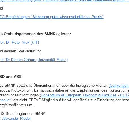
nd
FG-Empfehlungen "Sicherung guter wissenschaftlicher Praxis"
ls Ombudspersonen des SMNK agieren:
of. Dr. Peter Nick (KIT)
nd dessen Stellvertretung
rof. Dr Kirsten Grimm (Universität Mainz)
BD und ABS
as SMNK setzt das Übereinkommen über die biologische Vielfalt (
Convention 
agoya Protokoll um. Es hält sich dabei an die Empfehlungen des Konsortiu
orschungseinrichtungen (
Consortium of European Taxonomic Faxilities - CET
onduct
" als nicht-CETAF-Mitglied auf freiwilliger Basis zur Einhaltung der be
orgfaltspflichten um.
BS-Beauftragter des SMNK:
r. Alexander Riedel