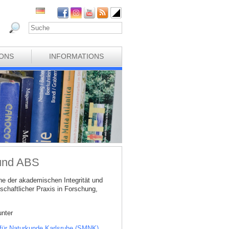
IONS
INFORMATIONS
 und ABS
e der akademischen Integrität und
schaftlicher Praxis in Forschung,
unter
 für Naturkunde Karlsruhe (SMNK)