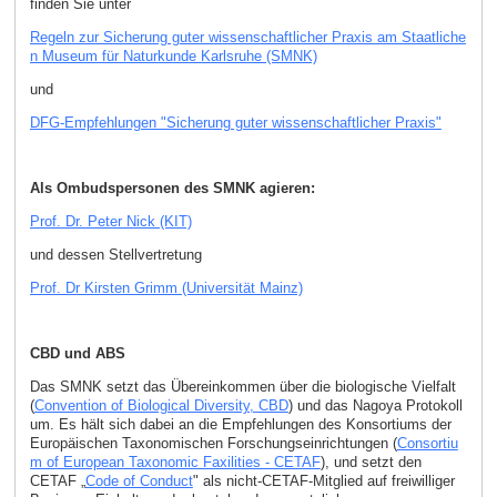
finden Sie unter
Regeln zur Sicherung guter wissenschaftlicher Praxis am Staatliche
n Museum für Naturkunde Karlsruhe (SMNK)
und
DFG-Empfehlungen "Sicherung guter wissenschaftlicher Praxis"
Als Ombudspersonen des SMNK agieren:
Prof. Dr. Peter Nick (KIT)
und dessen Stellvertretung
Prof. Dr Kirsten Grimm (Universität Mainz)
CBD und ABS
Das SMNK setzt das Übereinkommen über die biologische Vielfalt
(
Convention of Biological Diversity, CBD
) und das Nagoya Protokoll
um. Es hält sich dabei an die Empfehlungen des Konsortiums der
Europäischen Taxonomischen Forschungseinrichtungen (
Consortiu
m of European Taxonomic Faxilities - CETAF
), und setzt den
CETAF „
Code of Conduct
" als nicht-CETAF-Mitglied auf freiwilliger