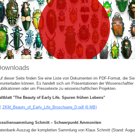
Downloads
uf dieser Seite finden Sie eine Liste von Dokumenten im PDF-Format, die Sie 
erunterladen können. Es handelt sich um Präsentationen der Wissenschaftler
ublikationen oder um Pressetexte zu wissenschaftlichen Projekten.
altblatt "The Beauty of Early Life. Spuren frühen Lebens"
ZKM_Beauty_of_Early_Life_Broschuere_D.pdf (6 MB)
ossiliensammlung Schmitt – Schwerpunkt Ammoniten
atenbank-Auszug der kompletten Sammlung von Klaus Schmitt (Stand: Augus