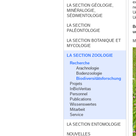
e
LA SECTION GÉOLOGIE,
n
MINÉRALOGIE,
U
SÉDIMENTOLOGIE
U
LA SECTION
B
PALÉONTOLOGIE
u
LA SECTION BOTANIQUE ET
M
MYCOLOGIE
LA SECTION ZOOLOGIE
Recherche
Arachnologie
Bodenzoologie
Biodiversitätsforschung
Projets
InBioVeritas
Personnel
Publications
Wissenswertes
Mitarbeit
Service
LA SECTION ENTOMOLOGIE
NOUVELLES