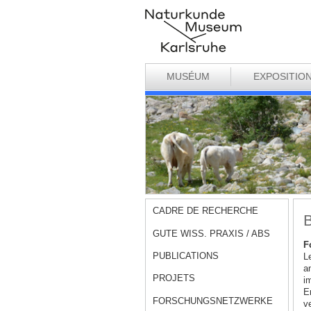
MUSÉUM
EXPOSITIO
CADRE DE RECHERCHE
B
GUTE WISS. PRAXIS / ABS
F
PUBLICATIONS
L
a
PROJETS
i
Er
FORSCHUNGSNETZWERKE
v