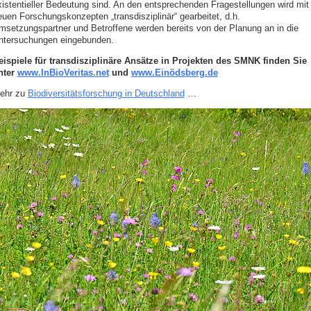
xistentieller Bedeutung sind. An den entsprechenden Fragestellungen wird mit
euen Forschungskonzepten „transdisziplinär“ gearbeitet, d.h.
msetzungspartner und Betroffene werden bereits von der Planung an in die
ntersuchungen eingebunden.
eispiele für transdisziplinäre Ansätze in Projekten des SMNK finden Sie
nter
www.InBioVeritas.net
und
www.Einödsberg.de
ehr zu
Biodiversitätsforschung in Deutschland
…