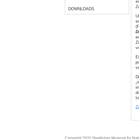
e
Z
DOWNLOADS
Un
e
(
D
e
Zi
v
E
p
v
D
„
i
d
I
Z
Copyright 2020 Staatliches Museum für Nat