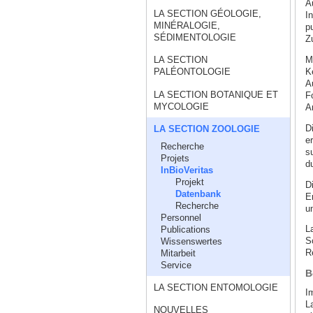
A
LA SECTION GÉOLOGIE,
I
MINÉRALOGIE,
pu
SÉDIMENTOLOGIE
Z
M
LA SECTION
K
PALÉONTOLOGIE
A
LA SECTION BOTANIQUE ET
F
MYCOLOGIE
A
D
LA SECTION ZOOLOGIE
e
Recherche
s
Projets
d
InBioVeritas
Projekt
D
Datenbank
E
Recherche
u
Personnel
L
Publications
S
Wissenswertes
R
Mitarbeit
Service
B
LA SECTION ENTOMOLOGIE
I
L
NOUVELLES