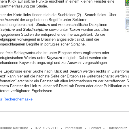
inem Klick auf solche Punkte erscheint in einem kleinen Fenster eine
usammenfassung zur Studie.
ter der Karte links finden sich die Suchfelder (2) - Search fields. Über
ine Auswahl der angebotenen Begriffe unter Sektoren
Forschungsbereiche) -
Sectors
und wissenschaftliche Disziplinen -
iscipline
und
Subdiscipline
sowie unter
Taxon
werden aus allen
ingegebenen Studien die entsprechenden herausgefiltert. Da die
elgruppen vorwiegend in Brasilien angesiedelt sind, sind die
orgeschlagenen Begriffe in portugiesischer Sprache.
ine freie Schlagwortsuche ist unter Eingabe eines englischen oder
ortugiesischen Wortes unter
Keyword
möglich. Dabei werden die
orhandenen Keywords angezeigt und zur Auswahl vorgeschlagen.
ie Ergebnisse einer Suche nach Klick auf
Search
werden rechts in Listenform 
next“ kann hier auf die nächste Seite der Ergebnisse weitergeschaltet werden 
nformation“ erscheint ein Fenster mit allen Informationen zu der betreffenden 
iesem Fenster der Link zu einer pdf-Datei mit Daten oder einer Publikation au
nternet-verfügbaren Ergebnissen.
ur Recherchemaske
urkunde Karlsruhe
0721/175 2111
Impressum
Contact
Datenschutz