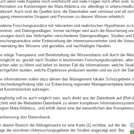
uch wenn viele Aspekte noch unerforscht und viele Fragen noch offen sind, so 
nformation zur Küstenregion der Mata Atlântica vor, allerdings in unterschiedl
bliziert. Auch sind die Quellen bzw. die Datenhalter weit verstreut und oft ni
ugang interessierter Gruppen und Personen zu diesem Wissen erheblich.
oderne Forschungsansätze mit relevanten und realistischen Hypothesen zu 
enntnis- und Datengrundlagen. Immer wichtiger wird auch die Absicherung un
ussagen durch das Verknüpfen verschiedener Datengrundlagen, Studien und Di
orschungsansätze unter Einbeziehung der Interessensvertreter sind die Vorau
nwendung des Wissens und gezieltes und nachhaltiges Handeln.
ie nötige Transparenz und Bereitstellung der Wissensbasis soll durch die Met
rmöglicht es, gezielt nach Studien in bestimmten Forschungsdisziplinen, abe
uchen oder zu filtern und liefert im besten Fall die Informationen, welche Stu
urchgeführt wurden, welche Ergebnisse produziert wurden und wo sich die Dat
ie Informationen sollen dazu dienen das Management lokaler Schutzgebiete zu
ntscheidungsfindung oder zur Entwicklung regionaler Managementpläne beitra
nd Kenntnislücken aufzeigen.
angfristig soll es auch möglich sein, auch direkt aus der Datenbank auf (Roh-
chritt wird die Metadaten-Datenbank zu einem komplexen Informationssyste
egion Mata Atlântica, und erfüllt damit eine der wesentlichen des Kompetenz
edienung der Datenbank
m oberen Bereich der Abfragemaske ist eine Karte (1) sichtbar, auf der die
age der einzelnen Untersuchungsgebiete der Studien angezeigt wird. Bei