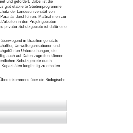
rt und gefördert. Dabei ist die
s gibt etablierte Studienprogramme
hutz der Landesuniversität von
on Paranás durchführen. Maßnahmen zur
Arbeiten in den Projektgebieten
 privater Schutzgebiete ist dafür eine
er überwiegend in Brasilien genutzte
schaftler, Umweltorganisationen und
urchgeführten Untersuchungen, die
ftig auch auf Daten zugreifen können.
ffentlichen Schutzgebiete durch
Kapazitäten langfristig zu erhalten
 Übereinkommens über die Biologische