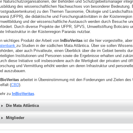
er Naturschutzorganisationen, der Behörden und Schutzgebietsmanager integrie
usbildung des wissenschaftlichen Nachwuchses von besonderer Bedeutung. E
Postgraduiertenkurse) zu den Themen Taxonomie, Ökologie und Landschaftssc
araná (UFPR), die didaktische und Forschungsaktivitäten in der Küstenregi
mweltbildung und der wissenschaftliche Austausch werden durch Besuche und 
efördert. Durch diverse Projekte der UFPR, SPVS, Umweltstiftung Boticário und
ute Infrastruktur in der Küstenregion Paranás nutzbar.
in wichtiges Produkt der Arbeit von
InBioVeritas
ist die hier vorgestellte, ab
atenbank
zu Studien in der südlichen Mata Atlântica. Über sie sollen Wissen
ehörden, aber auch Privatleute, einen Überblick über die im Gebiet bereits d
eteiligten Institutionen und Personen sowie die Ergebnisse erhalten und zukün
urch diese Initiative soll insbesondere auch die Wertigkeit der privaten und ö
orschung und Vermittlung erhöht werden um deren Infrastruktur und personelle 
nd auszubauen.
nBioVeritas
arbeitet in Übereinstimmung mit den Forderungen und Zielen des
elfalt (
CBD
).
ehr zu
InBioVeritas
.
Die Mata Atlântica
Mitglieder