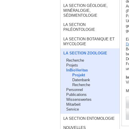
d
LA SECTION GÉOLOGIE,
A
MINÉRALOGIE,
(
SÉDIMENTOLOGIE
P
U
LA SECTION
g
PALÉONTOLOGIE
g
LA SECTION BOTANIQUE ET
E
MYCOLOGIE
D
B
LA SECTION ZOOLOGIE
b
D
Recherche
F
Projets
u
InBioVeritas
Projekt
I
Datenbank
Vi
Recherche
Personnel
M
Publications
Wissenswertes
Mitarbeit
Service
LA SECTION ENTOMOLOGIE
NOUVELLES