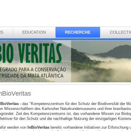
NS
EDUCATION
RECHERCHE
COLLECT
nBioVeritas
nBioVeritas -
das "Kompetenzzentrum für den Schutz der Biodiversität der Mata
on Wissenschaftlern des Karlsruher Naturkundemuseums und ihrer brasilianis
egründet. Ziel des Kompetenzzentrums ist, das vorhandene Wissen zur Biologi
ffektiver für den Schutz und die nachhaltige Nutzung der einzigartigen Küstenw
afür werden von
InBioVeritas
bereits vorhandene Initiativen zur Erforschung 