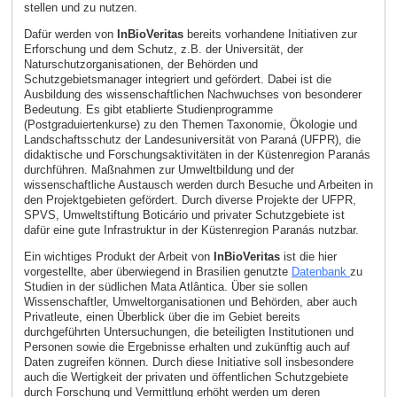
stellen und zu nutzen.
Dafür werden von
InBioVeritas
bereits vorhandene Initiativen zur
Erforschung und dem Schutz, z.B. der Universität, der
Naturschutzorganisationen, der Behörden und
Schutzgebietsmanager integriert und gefördert. Dabei ist die
Ausbildung des wissenschaftlichen Nachwuchses von besonderer
Bedeutung. Es gibt etablierte Studienprogramme
(Postgraduiertenkurse) zu den Themen Taxonomie, Ökologie und
Landschaftsschutz der Landesuniversität von Paraná (UFPR), die
didaktische und Forschungsaktivitäten in der Küstenregion Paranás
durchführen. Maßnahmen zur Umweltbildung und der
wissenschaftliche Austausch werden durch Besuche und Arbeiten in
den Projektgebieten gefördert. Durch diverse Projekte der UFPR,
SPVS, Umweltstiftung Boticário und privater Schutzgebiete ist
dafür eine gute Infrastruktur in der Küstenregion Paranás nutzbar.
Ein wichtiges Produkt der Arbeit von
InBioVeritas
ist die hier
vorgestellte, aber überwiegend in Brasilien genutzte
Datenbank
zu
Studien in der südlichen Mata Atlântica. Über sie sollen
Wissenschaftler, Umweltorganisationen und Behörden, aber auch
Privatleute, einen Überblick über die im Gebiet bereits
durchgeführten Untersuchungen, die beteiligten Institutionen und
Personen sowie die Ergebnisse erhalten und zukünftig auch auf
Daten zugreifen können. Durch diese Initiative soll insbesondere
auch die Wertigkeit der privaten und öffentlichen Schutzgebiete
durch Forschung und Vermittlung erhöht werden um deren