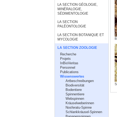
LA SECTION GÉOLOGIE,
MINÉRALOGIE,
SÉDIMENTOLOGIE
LA SECTION
PALÉONTOLOGIE
LA SECTION BOTANIQUE ET
B
MYCOLOGIE
LA SECTION ZOOLOGIE
Recherche
Projets
InBioVeritas
Personnel
Publications
Wissenswertes
Artbeschreibungen
S
Biodiversität
Bodentiere
Spinnentiere
Webspinnen
Kräuselweberinnen
Nosferatu-Spinne
Schlankkräusel-Spinnen
Bananenspinnen