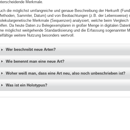
nterscheidende Merkmale.
uch die möglichst umfangreiche und genaue Beschreibung der Herkunft (Fun
Methoden, Sammler, Datum) und von Beobachtungen (z.B. der Lebensweise) si
olekulargenetische Merkmale (Sequenzen) analysiert, welche beim Vergleich
elfen. Da heute Daten zu Belegexemplaren in großer Menge in digitalen Date
ine möglichst weitgehende Standardisierung und die Erfassung sogenannter M
elfältige weitere Nutzung besonders wertvoll.
Wer beschreibt neue Arten?
Wie benennt man eine neue Art?
Woher weiß man, dass eine Art neu, also noch unbeschrieben ist?
Was ist ein Holotypus?