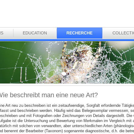
NS
EDUCATION
RECHERCHE
COLLECT
ie beschreibt man eine neue Art?
ine Art neu zu beschreiben ist ein zeitaufwendige, Sorgfalt erfordernde Tätigk
rfasst und beschrieben werden. Häufig wird das Belegexemplar vermessen, s
eschrieben und mit Fotografien oder Zeichnungen von Details dargestellt. Die 
ufgabe ist die Untersuchung und Bewertung von Merkmalen im Vergleich mit an
atürlich mit solchen von verwandten, aber unterschiedlichen Arten (phänologi
nd benennt der Bearbeiter (Taxonom) sogenannte diagnostische, d.h. die betre