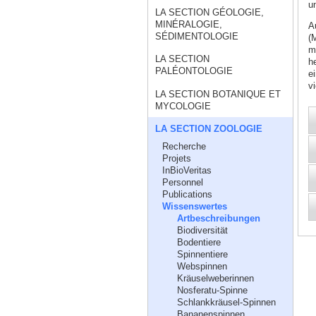
u
LA SECTION GÉOLOGIE,
MINÉRALOGIE,
A
SÉDIMENTOLOGIE
(
m
LA SECTION
h
PALÉONTOLOGIE
e
vi
LA SECTION BOTANIQUE ET
MYCOLOGIE
LA SECTION ZOOLOGIE
Recherche
Projets
InBioVeritas
Personnel
Publications
Wissenswertes
Artbeschreibungen
Biodiversität
Bodentiere
Spinnentiere
Webspinnen
Kräuselweberinnen
Nosferatu-Spinne
Schlankkräusel-Spinnen
Bananenspinnen