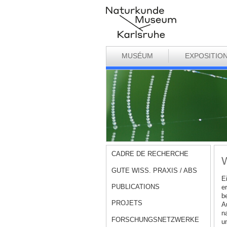
MUSÉUM
EXPOSITIO
CADRE DE RECHERCHE
W
GUTE WISS. PRAXIS / ABS
E
PUBLICATIONS
e
b
PROJETS
A
n
FORSCHUNGSNETZWERKE
u