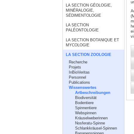
u
LA SECTION GÉOLOGIE,
MINÉRALOGIE,
A
SÉDIMENTOLOGIE
(
m
LA SECTION
h
PALÉONTOLOGIE
e
vi
LA SECTION BOTANIQUE ET
MYCOLOGIE
LA SECTION ZOOLOGIE
Recherche
Projets
InBioVeritas
Personnel
Publications
Wissenswertes
Artbeschreibungen
Biodiversität
Bodentiere
Spinnentiere
Webspinnen
Kräuselweberinnen
Nosferatu-Spinne
Schlankkräusel-Spinnen
Bananenspinnen