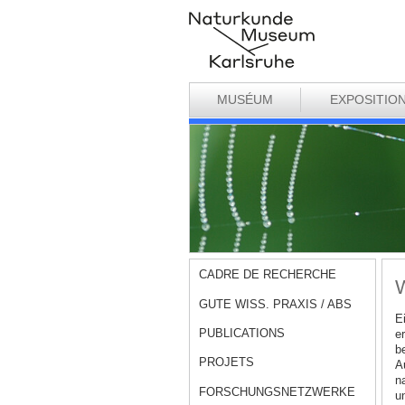
MUSÉUM
EXPOSITIO
CADRE DE RECHERCHE
W
GUTE WISS. PRAXIS / ABS
E
PUBLICATIONS
e
b
PROJETS
A
n
FORSCHUNGSNETZWERKE
u