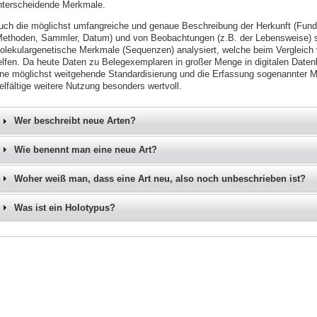
nterscheidende Merkmale.
uch die möglichst umfangreiche und genaue Beschreibung der Herkunft (Fun
Methoden, Sammler, Datum) und von Beobachtungen (z.B. der Lebensweise) si
olekulargenetische Merkmale (Sequenzen) analysiert, welche beim Vergleich
elfen. Da heute Daten zu Belegexemplaren in großer Menge in digitalen Date
ine möglichst weitgehende Standardisierung und die Erfassung sogenannter M
elfältige weitere Nutzung besonders wertvoll.
Wer beschreibt neue Arten?
Wie benennt man eine neue Art?
Woher weiß man, dass eine Art neu, also noch unbeschrieben ist?
Was ist ein Holotypus?