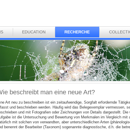
NS
EDUCATION
RECHERCHE
COLLECT
ie beschreibt man eine neue Art?
ine Art neu zu beschreiben ist ein zeitaufwendige, Sorgfalt erfordernde Tätigk
rfasst und beschrieben werden. Häufig wird das Belegexemplar vermessen, s
eschrieben und mit Fotografien oder Zeichnungen von Details dargestellt. Die 
ufgabe ist die Untersuchung und Bewertung von Merkmalen im Vergleich mit an
atürlich mit solchen von verwandten, aber unterschiedlichen Arten (phänologi
nd benennt der Bearbeiter (Taxonom) sogenannte diagnostische, d.h. die betre