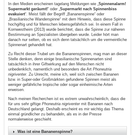
In den Medien erscheinen tagelang Meldungen wie „
Spinnenalarm!
Supermarkt geräumt!
“ oder „
Supermarkt nach Spinnenbiss
evakuiert
“. Meist fällt der Begriff „Bananenspinne“ oder
„Brasilianische Wanderspinne“ mit dem Hinweis, dass diese Spinne
hochgiftig und für Menschen lebensgefährlich sei. In einem Fall in
Kornwestheim (2013) wurde berichtet, dass die Spinne zur näheren
Bestimmung an Spezialisten übergeben wurde. Leider hört man
danach nur selten, ob es sich denn tatsächlich um die vermeintliche
Spinnenart gehandelt hat.
Zu Recht dieser Trubel um die Bananenspinnen, mag man an dieser
Stelle denken, denn einige brasilianische Spinnenarten sind
tatsächlich in ihrer Giftwirkung auf den Menschen nicht
unbedenklich, namentlich und besonders die Art
Phoneutria
nigriventer
. Zu Unrecht, meine ich, weil sich zwischen Bananen
bzw. in Super-oder Großmärkten gefundene Spinnen meist als
weniger gefährliche tropische oder sogar einheimische Arten
erweisen.
Nach meinen Recherchen ist es extrem unwahrscheinlich, dass die
für uns sehr giftige
Phoneutria nigriventer
mit Bananen nach
Deutschland gelangt. Deshalb erscheint es mir wichtig das Thema
einmal gründlicher zu behandeln, als es in der Presse
normalerweise geschieht.
Was ist eine Bananenspinne?