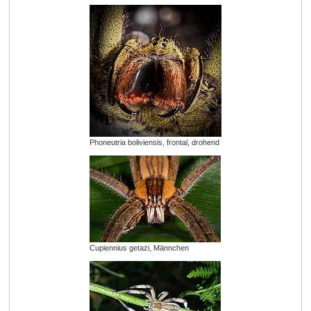
Phoneutria boliviensis, frontal, drohend
Cupiennius getazi, Männchen