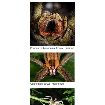
Phoneutria boliviensis, frontal, drohend
Cupiennius getazi, Männchen