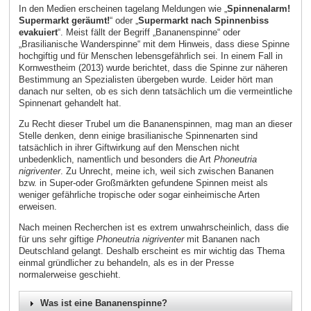
In den Medien erscheinen tagelang Meldungen wie „
Spinnenalarm!
Supermarkt geräumt!
“ oder „
Supermarkt nach Spinnenbiss
evakuiert
“. Meist fällt der Begriff „Bananenspinne“ oder
„Brasilianische Wanderspinne“ mit dem Hinweis, dass diese Spinne
hochgiftig und für Menschen lebensgefährlich sei. In einem Fall in
Kornwestheim (2013) wurde berichtet, dass die Spinne zur näheren
Bestimmung an Spezialisten übergeben wurde. Leider hört man
danach nur selten, ob es sich denn tatsächlich um die vermeintliche
Spinnenart gehandelt hat.
Zu Recht dieser Trubel um die Bananenspinnen, mag man an dieser
Stelle denken, denn einige brasilianische Spinnenarten sind
tatsächlich in ihrer Giftwirkung auf den Menschen nicht
unbedenklich, namentlich und besonders die Art
Phoneutria
nigriventer
. Zu Unrecht, meine ich, weil sich zwischen Bananen
bzw. in Super-oder Großmärkten gefundene Spinnen meist als
weniger gefährliche tropische oder sogar einheimische Arten
erweisen.
Nach meinen Recherchen ist es extrem unwahrscheinlich, dass die
für uns sehr giftige
Phoneutria nigriventer
mit Bananen nach
Deutschland gelangt. Deshalb erscheint es mir wichtig das Thema
einmal gründlicher zu behandeln, als es in der Presse
normalerweise geschieht.
Was ist eine Bananenspinne?