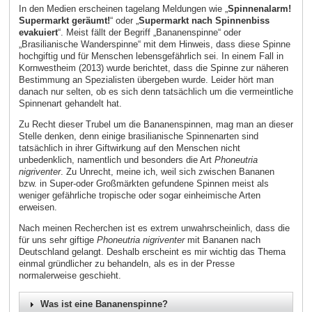
In den Medien erscheinen tagelang Meldungen wie „
Spinnenalarm!
Supermarkt geräumt!
“ oder „
Supermarkt nach Spinnenbiss
evakuiert
“. Meist fällt der Begriff „Bananenspinne“ oder
„Brasilianische Wanderspinne“ mit dem Hinweis, dass diese Spinne
hochgiftig und für Menschen lebensgefährlich sei. In einem Fall in
Kornwestheim (2013) wurde berichtet, dass die Spinne zur näheren
Bestimmung an Spezialisten übergeben wurde. Leider hört man
danach nur selten, ob es sich denn tatsächlich um die vermeintliche
Spinnenart gehandelt hat.
Zu Recht dieser Trubel um die Bananenspinnen, mag man an dieser
Stelle denken, denn einige brasilianische Spinnenarten sind
tatsächlich in ihrer Giftwirkung auf den Menschen nicht
unbedenklich, namentlich und besonders die Art
Phoneutria
nigriventer
. Zu Unrecht, meine ich, weil sich zwischen Bananen
bzw. in Super-oder Großmärkten gefundene Spinnen meist als
weniger gefährliche tropische oder sogar einheimische Arten
erweisen.
Nach meinen Recherchen ist es extrem unwahrscheinlich, dass die
für uns sehr giftige
Phoneutria nigriventer
mit Bananen nach
Deutschland gelangt. Deshalb erscheint es mir wichtig das Thema
einmal gründlicher zu behandeln, als es in der Presse
normalerweise geschieht.
Was ist eine Bananenspinne?