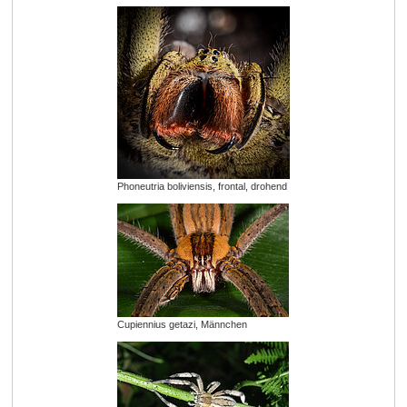
Phoneutria boliviensis, frontal, drohend
Cupiennius getazi, Männchen