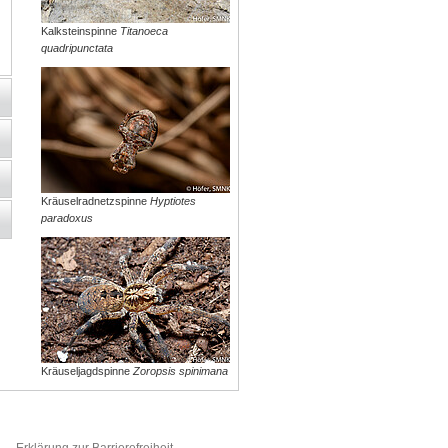
Kalksteinspinne
Titanoeca
quadripunctata
Kräuselradnetzspinne
Hyptiotes
paradoxus
Kräuseljagdspinne
Zoropsis spinimana
Erklärung zur Barrierefreiheit