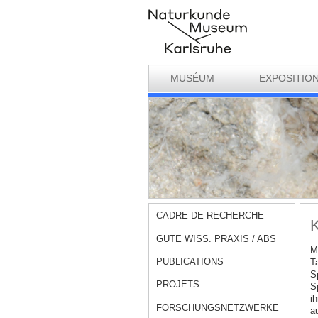
MUSÉUM
EXPOSITIO
CADRE DE RECHERCHE
K
GUTE WISS. PRAXIS / ABS
M
PUBLICATIONS
T
S
PROJETS
S
ih
FORSCHUNGSNETZWERKE
a