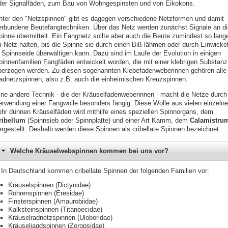
der Signalfäden, zum Bau von Wohngespinsten und von Eikokons.
nter den "Netzspinnen" gibt es dagegen verschiedene Netzformen und damit
erbundene Beutefangtechniken. Über das Netz werden zunächst Signale an di
pinne übermittelt. Ein Fangnetz sollte aber auch die Beute zumindest so lang
m Netz halten, bis die Spinne sie durch einen Biß lähmen oder durch Einwicke
n Spinnseide überwältigen kann. Dazu sind im Laufe der Evolution in einigen
pinnenfamilien Fangfäden entwickelt worden, die mit einer klebrigen Substanz
berzogen werden. Zu diesen sogenannten Klebefadenweberinnen gehören alle
adnetzspinnen, also z.B. auch die einheimischen Kreuzspinnen.
ine andere Technik - die der Kräuselfadenweberinnen - macht die Netze durch
erwendung einer Fangwolle besonders fängig. Diese Wolle aus vielen einzelne
ehr dünnen Kräuselfäden wird mithilfe eines speziellen Spinnorgans, dem
ribellum
(Spinnsieb oder Spinnplatte) und einer Art Kamm, dem
Calamistru
ergestellt. Deshalb werden diese Spinnen als cribellate Spinnen bezeichnet.
Welche Kräuselwebspinnen kommen bei uns vor?
In Deutschland kommen cribellate Spinnen der folgenden Familien vor:
Kräuselspinnen (Dictynidae)
Röhrenspinnen (Eresidae)
Finsterspinnen (Amaurobiidae)
Kalksteinspinnen (Titanoecidae)
Kräuselradnetzspinnen (Uloboridae)
Kräuseljagdspinnen
(Zoropsidae)