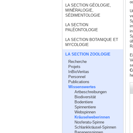
o
LA SECTION GÉOLOGIE,
MINÉRALOGIE,
U
SÉDIMENTOLOGIE
v
S
LA SECTION
i
PALÉONTOLOGIE
i
S
LA SECTION BOTANIQUE ET
ü
MYCOLOGIE
R
LA SECTION ZOOLOGIE
E
V
Recherche
s
Projets
C
InBioVeritas
h
Personnel
Publications
Wissenswertes
Artbeschreibungen
Biodiversität
Bodentiere
Spinnentiere
Webspinnen
Kräuselweberinnen
Nosferatu-Spinne
Schlankkräusel-Spinnen
Bananenspinnen