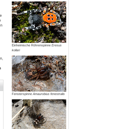
e
e
ln
Einheimische Röhrenspinne
Eresus
kollari
n,
m
Fensterspinne
Amaurobius fenestralis