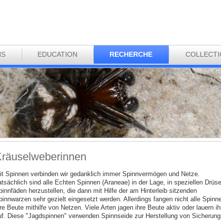
NS
EDUCATION
RECHERCHE
COLLECT
räuselweberinnen
it Spinnen verbinden wir gedanklich immer Spinnvermögen und Netze.
atsächlich sind alle Echten Spinnen (Araneae) in der Lage, in speziellen Drüs
pinnfäden herzustellen, die dann mit Hilfe der am Hinterleib sitzenden
pinnwarzen sehr gezielt eingesetzt werden. Allerdings fangen nicht alle Spinn
re Beute mithilfe von Netzen. Viele Arten jagen ihre Beute aktiv oder lauern ih
uf. Diese "Jagdspinnen" verwenden Spinnseide zur Herstellung von Sicherung