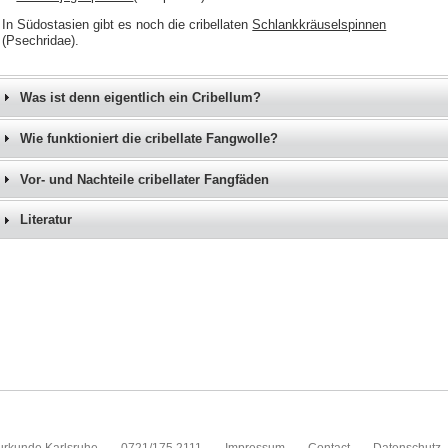
In Südostasien gibt es noch die cribellaten
Schlankkräuselspinnen
(Psechridae).
Was ist denn eigentlich ein Cribellum?
Wie funktioniert die cribellate Fangwolle?
Vor- und Nachteile cribellater Fangfäden
Literatur
urkunde Karlsruhe
0721/175 2111
Impressum
Contact
Datenschutz