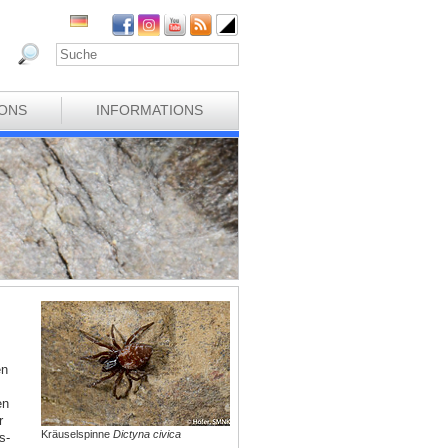
IONS
INFORMATIONS
en
en
r
Kräuselspinne
Dictyna civica
s-