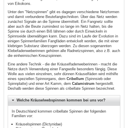
von Eikokons.
Unter den "Netzspinnen" gibt es dagegen verschiedene Netzformen
und damit verbundene Beutefangtechniken. Über das Netz werden
zunächst Signale an die Spinne übermittelt. Ein Fangnetz sollte
aber auch die Beute zumindest so lange im Netz halten, bis die
Spinne sie durch einen Biß lähmen oder durch Einwickeln in
Spinnseide überwältigen kann. Dazu sind im Laufe der Evolution in
einigen Spinnenfamilien Fangfäden entwickelt worden, die mit einer
klebrigen Substanz überzogen werden. Zu diesen sogenannten
Klebefadenweberinnen gehören alle Radnetzspinnen, also z.B. auch
die einheimischen Kreuzspinnen.
Eine andere Technik - die der Kräuselfadenweberinnen - macht die
Netze durch Verwendung einer Fangwolle besonders fängig. Diese
Wolle aus vielen einzelnen, sehr dünnen Kräuselfäden wird mithilfe
eines speziellen Spinnorgans, dem
Cribellum
(Spinnsieb oder
Spinnplatte) und einer Art Kamm, dem
Calamistrum
hergestellt.
Deshalb werden diese Spinnen als cribellate Spinnen bezeichnet.
Welche Kräuselwebspinnen kommen bei uns vor?
In Deutschland kommen cribellate Spinnen der folgenden
Familien vor:
Kräuselspinnen (Dictynidae)