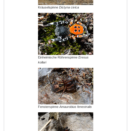
Kräuselspinne
Dictyna civica
Einheimische Röhrenspinne
Eresus
kollari
Fensterspinne
Amaurobius fenestralis