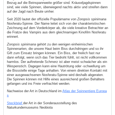
Bezug auf die Beinspannweite größer sind. Kräuseljagdspinnen
sind, wie viele Spinnen, überwiegend nachts aktiv und streifen dann
auf der Jagd nach Beute umher.
Seit 2020 lautet der offizielle Populärname von
Zoropsis spinimana
Nosferatu-Spinne. Der Name leitet sich von der charakteristischen
Zeichnung auf dem Vorderkörper ab, die viele kreative Betrachter an
die Fratze des Vampirs aus dem gleichnamigen Kinofilm Nosferatu
erinnert.
Zoropsis spinimana
gehört zu den wenigen einheimischen
Spinnenarten, die unsere Haut beim Biss durchdringen und so ihr
Gift zum Einsatz bringen können. Ein Biss, der freilich fast nur
dann erfolgt, wenn sich das Tier bedroht fühlt, ist nicht vollkommen
harmlos. Der auftretende Schmerz ist aber meist schwächer als ein
Wespenstich. Dagegen kann eine Hautrötung oder -schwellung um
die Bissstelle einige Tage anhalten. Von einem direkten Kontakt mit
einer ausgewachsenen Nosferatu-Spinne wird deshalb abgeraten.
Die Spinnen können mit Hilfe eines ausreichend großen Behälters
gefangen und ins Freie verfrachtet werden.
Nachweise der Art in Deutschland im
Atlas der Spinnentiere Europa
s
Steckbrief
der Art in der Sonderausstellung des
Naturkundemuseums Neobiota