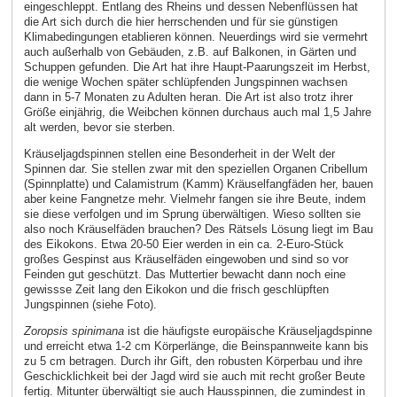
eingeschleppt. Entlang des Rheins und dessen Nebenflüssen hat
die Art sich durch die hier herrschenden und für sie günstigen
Klimabedingungen etablieren können. Neuerdings wird sie vermehrt
auch außerhalb von Gebäuden, z.B. auf Balkonen, in Gärten und
Schuppen gefunden. Die Art hat ihre Haupt-Paarungszeit im Herbst,
die wenige Wochen später schlüpfenden Jungspinnen wachsen
dann in 5-7 Monaten zu Adulten heran. Die Art ist also trotz ihrer
Größe einjährig, die Weibchen können durchaus auch mal 1,5 Jahre
alt werden, bevor sie sterben.
Kräuseljagdspinnen stellen eine Besonderheit in der Welt der
Spinnen dar. Sie stellen zwar mit den speziellen Organen Cribellum
(Spinnplatte) und Calamistrum (Kamm) Kräuselfangfäden her, bauen
aber keine Fangnetze mehr. Vielmehr fangen sie ihre Beute, indem
sie diese verfolgen und im Sprung überwältigen. Wieso sollten sie
also noch Kräuselfäden brauchen? Des Rätsels Lösung liegt im Bau
des Eikokons. Etwa 20-50 Eier werden in ein ca. 2-Euro-Stück
großes Gespinst aus Kräuselfäden eingewoben und sind so vor
Feinden gut geschützt. Das Muttertier bewacht dann noch eine
gewissse Zeit lang den Eikokon und die frisch geschlüpften
Jungspinnen (siehe Foto).
Zoropsis spinimana
ist die häufigste europäische Kräuseljagdspinne
und erreicht etwa 1-2 cm Körperlänge, die Beinspannweite kann bis
zu 5 cm betragen. Durch ihr Gift, den robusten Körperbau und ihre
Geschicklichkeit bei der Jagd wird sie auch mit recht großer Beute
fertig. Mitunter überwältigt sie auch Hausspinnen, die zumindest in