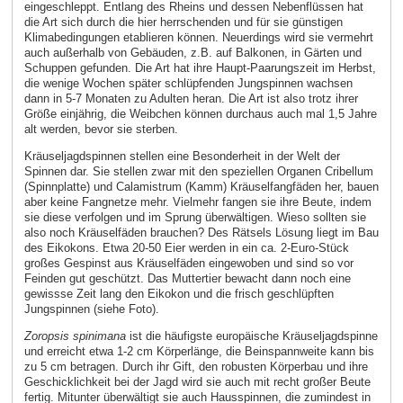
eingeschleppt. Entlang des Rheins und dessen Nebenflüssen hat
die Art sich durch die hier herrschenden und für sie günstigen
Klimabedingungen etablieren können. Neuerdings wird sie vermehrt
auch außerhalb von Gebäuden, z.B. auf Balkonen, in Gärten und
Schuppen gefunden. Die Art hat ihre Haupt-Paarungszeit im Herbst,
die wenige Wochen später schlüpfenden Jungspinnen wachsen
dann in 5-7 Monaten zu Adulten heran. Die Art ist also trotz ihrer
Größe einjährig, die Weibchen können durchaus auch mal 1,5 Jahre
alt werden, bevor sie sterben.
Kräuseljagdspinnen stellen eine Besonderheit in der Welt der
Spinnen dar. Sie stellen zwar mit den speziellen Organen Cribellum
(Spinnplatte) und Calamistrum (Kamm) Kräuselfangfäden her, bauen
aber keine Fangnetze mehr. Vielmehr fangen sie ihre Beute, indem
sie diese verfolgen und im Sprung überwältigen. Wieso sollten sie
also noch Kräuselfäden brauchen? Des Rätsels Lösung liegt im Bau
des Eikokons. Etwa 20-50 Eier werden in ein ca. 2-Euro-Stück
großes Gespinst aus Kräuselfäden eingewoben und sind so vor
Feinden gut geschützt. Das Muttertier bewacht dann noch eine
gewissse Zeit lang den Eikokon und die frisch geschlüpften
Jungspinnen (siehe Foto).
Zoropsis spinimana
ist die häufigste europäische Kräuseljagdspinne
und erreicht etwa 1-2 cm Körperlänge, die Beinspannweite kann bis
zu 5 cm betragen. Durch ihr Gift, den robusten Körperbau und ihre
Geschicklichkeit bei der Jagd wird sie auch mit recht großer Beute
fertig. Mitunter überwältigt sie auch Hausspinnen, die zumindest in