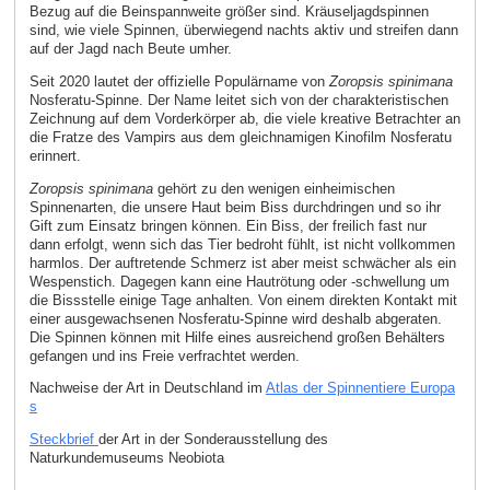
Bezug auf die Beinspannweite größer sind. Kräuseljagdspinnen
sind, wie viele Spinnen, überwiegend nachts aktiv und streifen dann
auf der Jagd nach Beute umher.
Seit 2020 lautet der offizielle Populärname von
Zoropsis spinimana
Nosferatu-Spinne. Der Name leitet sich von der charakteristischen
Zeichnung auf dem Vorderkörper ab, die viele kreative Betrachter an
die Fratze des Vampirs aus dem gleichnamigen Kinofilm Nosferatu
erinnert.
Zoropsis spinimana
gehört zu den wenigen einheimischen
Spinnenarten, die unsere Haut beim Biss durchdringen und so ihr
Gift zum Einsatz bringen können. Ein Biss, der freilich fast nur
dann erfolgt, wenn sich das Tier bedroht fühlt, ist nicht vollkommen
harmlos. Der auftretende Schmerz ist aber meist schwächer als ein
Wespenstich. Dagegen kann eine Hautrötung oder -schwellung um
die Bissstelle einige Tage anhalten. Von einem direkten Kontakt mit
einer ausgewachsenen Nosferatu-Spinne wird deshalb abgeraten.
Die Spinnen können mit Hilfe eines ausreichend großen Behälters
gefangen und ins Freie verfrachtet werden.
Nachweise der Art in Deutschland im
Atlas der Spinnentiere Europa
s
Steckbrief
der Art in der Sonderausstellung des
Naturkundemuseums Neobiota