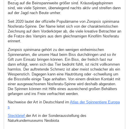
Bezug auf die Beinspannweite größer sind. Kräuseljagdspinnen
sind, wie viele Spinnen, überwiegend nachts aktiv und streifen dann
auf der Jagd nach Beute umher.
Seit 2020 lautet der offizielle Populärname von
Zoropsis spinimana
Nosferatu-Spinne. Der Name leitet sich von der charakteristischen
Zeichnung auf dem Vorderkörper ab, die viele kreative Betrachter an
die Fratze des Vampirs aus dem gleichnamigen Kinofilm Nosferatu
erinnert.
Zoropsis spinimana
gehört zu den wenigen einheimischen
Spinnenarten, die unsere Haut beim Biss durchdringen und so ihr
Gift zum Einsatz bringen können. Ein Biss, der freilich fast nur
dann erfolgt, wenn sich das Tier bedroht fühlt, ist nicht vollkommen
harmlos. Der auftretende Schmerz ist aber meist schwächer als ein
Wespenstich. Dagegen kann eine Hautrötung oder -schwellung um
die Bissstelle einige Tage anhalten. Von einem direkten Kontakt mit
einer ausgewachsenen Nosferatu-Spinne wird deshalb abgeraten.
Die Spinnen können mit Hilfe eines ausreichend großen Behälters
gefangen und ins Freie verfrachtet werden.
Nachweise der Art in Deutschland im
Atlas der Spinnentiere Europa
s
Steckbrief
der Art in der Sonderausstellung des
Naturkundemuseums Neobiota