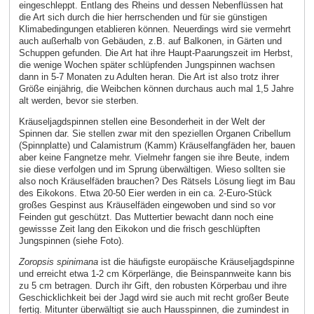
eingeschleppt. Entlang des Rheins und dessen Nebenflüssen hat
die Art sich durch die hier herrschenden und für sie günstigen
Klimabedingungen etablieren können. Neuerdings wird sie vermehrt
auch außerhalb von Gebäuden, z.B. auf Balkonen, in Gärten und
Schuppen gefunden. Die Art hat ihre Haupt-Paarungszeit im Herbst,
die wenige Wochen später schlüpfenden Jungspinnen wachsen
dann in 5-7 Monaten zu Adulten heran. Die Art ist also trotz ihrer
Größe einjährig, die Weibchen können durchaus auch mal 1,5 Jahre
alt werden, bevor sie sterben.
Kräuseljagdspinnen stellen eine Besonderheit in der Welt der
Spinnen dar. Sie stellen zwar mit den speziellen Organen Cribellum
(Spinnplatte) und Calamistrum (Kamm) Kräuselfangfäden her, bauen
aber keine Fangnetze mehr. Vielmehr fangen sie ihre Beute, indem
sie diese verfolgen und im Sprung überwältigen. Wieso sollten sie
also noch Kräuselfäden brauchen? Des Rätsels Lösung liegt im Bau
des Eikokons. Etwa 20-50 Eier werden in ein ca. 2-Euro-Stück
großes Gespinst aus Kräuselfäden eingewoben und sind so vor
Feinden gut geschützt. Das Muttertier bewacht dann noch eine
gewissse Zeit lang den Eikokon und die frisch geschlüpften
Jungspinnen (siehe Foto).
Zoropsis spinimana
ist die häufigste europäische Kräuseljagdspinne
und erreicht etwa 1-2 cm Körperlänge, die Beinspannweite kann bis
zu 5 cm betragen. Durch ihr Gift, den robusten Körperbau und ihre
Geschicklichkeit bei der Jagd wird sie auch mit recht großer Beute
fertig. Mitunter überwältigt sie auch Hausspinnen, die zumindest in