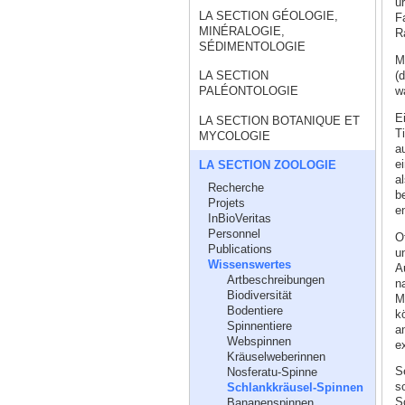
u
LA SECTION GÉOLOGIE,
F
MINÉRALOGIE,
R
SÉDIMENTOLOGIE
M
(
LA SECTION
w
PALÉONTOLOGIE
E
LA SECTION BOTANIQUE ET
T
MYCOLOGIE
a
e
LA SECTION ZOOLOGIE
a
Recherche
b
Projets
en
InBioVeritas
Personnel
O
Publications
u
Wissenswertes
A
Artbeschreibungen
n
Biodiversität
M
Bodentiere
k
Spinnentiere
an
Webspinnen
e
Kräuselweberinnen
S
Nosferatu-Spinne
s
Schlankkräusel-Spinnen
S
Bananenspinnen