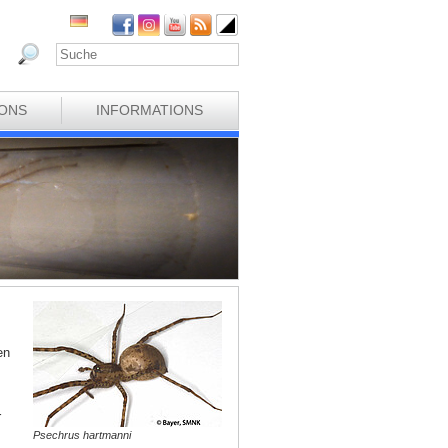
IONS
INFORMATIONS
en
r
Psechrus hartmanni