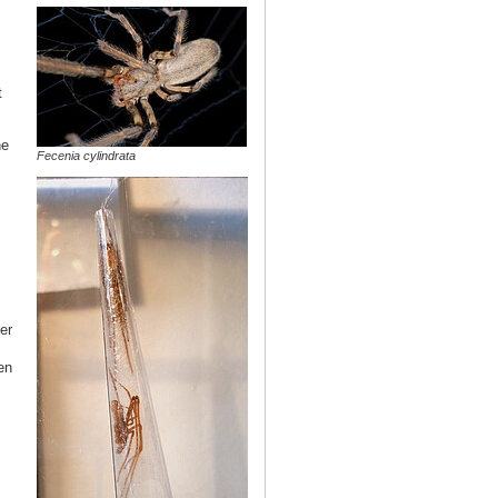
t
ne
Fecenia cylindrata
er
en