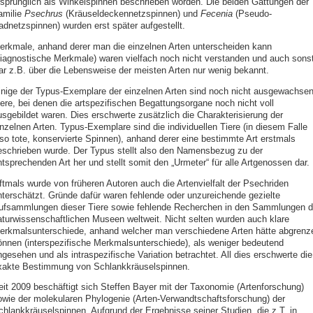
rsprünglich als Winkelspinnen beschrieben worden. Die beiden Gattungen der
amilie
Psechrus
(Kräuseldeckennetzspinnen) und
Fecenia
(Pseudo-
adnetzspinnen) wurden erst später aufgestellt.
erkmale, anhand derer man die einzelnen Arten unterscheiden kann
diagnostische Merkmale) waren vielfach noch nicht verstanden und auch sons
ar z.B. über die Lebensweise der meisten Arten nur wenig bekannt.
inige der Typus-Exemplare der einzelnen Arten sind noch nicht ausgewachse
iere, bei denen die artspezifischen Begattungsorgane noch nicht voll
usgebildet waren. Dies erschwerte zusätzlich die Charakterisierung der
inzelnen Arten. Typus-Exemplare sind die individuellen Tiere (in diesem Falle
lso tote, konservierte Spinnen), anhand derer eine bestimmte Art erstmals
eschrieben wurde. Der Typus stellt also den Namensbezug zu der
tsprechenden Art her und stellt somit den „Urmeter“ für alle Artgenossen dar.
ftmals wurde von früheren Autoren auch die Artenvielfalt der Psechriden
nterschätzt. Gründe dafür waren fehlende oder unzureichende gezielte
ufsammlungen dieser Tiere sowie fehlende Recherchen in den Sammlungen d
aturwissenschaftlichen Museen weltweit. Nicht selten wurden auch klare
erkmalsunterschiede, anhand welcher man verschiedene Arten hätte abgrenz
önnen (interspezifische Merkmalsunterschiede), als weniger bedeutend
gesehen und als intraspezifische Variation betrachtet. All dies erschwerte die
xakte Bestimmung von Schlankkräuselspinnen.
eit 2009 beschäftigt sich Steffen Bayer mit der Taxonomie (Artenforschung)
owie der molekularen Phylogenie (Arten-Verwandtschaftsforschung) der
chlankkräuselspinnen. Aufgrund der Ergebnisse seiner Studien, die z.T. in