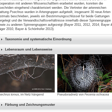
ooperation mit anderen Wissenschaftlern erarbeitet wurden, konnten die
sechriden eingehend charakterisiert werden. Die Vertreter der artenreichen
attung
Psechrus
wurden in Artengruppen aufgeteilt, insgesamt 30 neue Arten
rstmals beschrieben, jeweils ein Bestimmungsschlüssel für beide Gattungen
orgelegt und die Verwandtschaftsverhältnisse innerhalb dieser Spinnengruppe
owie zu anderen Spinnengruppen aufgezeigt (Bayer 2011, 2012, 2014; Bayer 
äger 2010, Bayer & Schönhofer 2013).
Taxonomie und systematische Einordnung
Lebensraum und Lebensweise
sechrus torvus
, im Netz hängend
Pseudoradnetz von
Fecenia ochracea
Färbung und Zeichnungsmuster