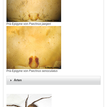
Prä-Epigyne von
Psechrus jaegeri
Prä-Epigyne von
Psechrus senoculatus
Arten