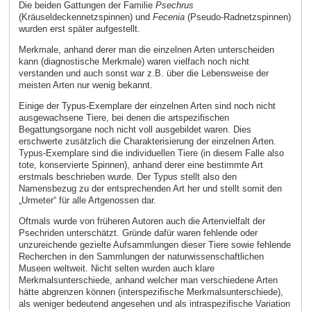
Die beiden Gattungen der Familie
Psechrus
(Kräuseldeckennetzspinnen) und
Fecenia
(Pseudo-Radnetzspinnen)
wurden erst später aufgestellt.
Merkmale, anhand derer man die einzelnen Arten unterscheiden
kann (diagnostische Merkmale) waren vielfach noch nicht
verstanden und auch sonst war z.B. über die Lebensweise der
meisten Arten nur wenig bekannt.
Einige der Typus-Exemplare der einzelnen Arten sind noch nicht
ausgewachsene Tiere, bei denen die artspezifischen
Begattungsorgane noch nicht voll ausgebildet waren. Dies
erschwerte zusätzlich die Charakterisierung der einzelnen Arten.
Typus-Exemplare sind die individuellen Tiere (in diesem Falle also
tote, konservierte Spinnen), anhand derer eine bestimmte Art
erstmals beschrieben wurde. Der Typus stellt also den
Namensbezug zu der entsprechenden Art her und stellt somit den
„Urmeter“ für alle Artgenossen dar.
Oftmals wurde von früheren Autoren auch die Artenvielfalt der
Psechriden unterschätzt. Gründe dafür waren fehlende oder
unzureichende gezielte Aufsammlungen dieser Tiere sowie fehlende
Recherchen in den Sammlungen der naturwissenschaftlichen
Museen weltweit. Nicht selten wurden auch klare
Merkmalsunterschiede, anhand welcher man verschiedene Arten
hätte abgrenzen können (interspezifische Merkmalsunterschiede),
als weniger bedeutend angesehen und als intraspezifische Variation