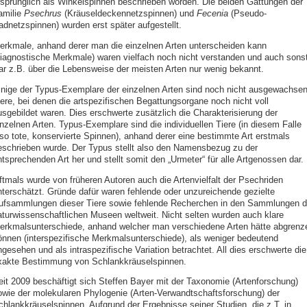
rsprünglich als Winkelspinnen beschrieben worden. Die beiden Gattungen der
amilie
Psechrus
(Kräuseldeckennetzspinnen) und
Fecenia
(Pseudo-
adnetzspinnen) wurden erst später aufgestellt.
erkmale, anhand derer man die einzelnen Arten unterscheiden kann
diagnostische Merkmale) waren vielfach noch nicht verstanden und auch sons
ar z.B. über die Lebensweise der meisten Arten nur wenig bekannt.
inige der Typus-Exemplare der einzelnen Arten sind noch nicht ausgewachse
iere, bei denen die artspezifischen Begattungsorgane noch nicht voll
usgebildet waren. Dies erschwerte zusätzlich die Charakterisierung der
inzelnen Arten. Typus-Exemplare sind die individuellen Tiere (in diesem Falle
lso tote, konservierte Spinnen), anhand derer eine bestimmte Art erstmals
eschrieben wurde. Der Typus stellt also den Namensbezug zu der
tsprechenden Art her und stellt somit den „Urmeter“ für alle Artgenossen dar.
ftmals wurde von früheren Autoren auch die Artenvielfalt der Psechriden
nterschätzt. Gründe dafür waren fehlende oder unzureichende gezielte
ufsammlungen dieser Tiere sowie fehlende Recherchen in den Sammlungen d
aturwissenschaftlichen Museen weltweit. Nicht selten wurden auch klare
erkmalsunterschiede, anhand welcher man verschiedene Arten hätte abgrenz
önnen (interspezifische Merkmalsunterschiede), als weniger bedeutend
gesehen und als intraspezifische Variation betrachtet. All dies erschwerte die
xakte Bestimmung von Schlankkräuselspinnen.
eit 2009 beschäftigt sich Steffen Bayer mit der Taxonomie (Artenforschung)
owie der molekularen Phylogenie (Arten-Verwandtschaftsforschung) der
chlankkräuselspinnen. Aufgrund der Ergebnisse seiner Studien, die z.T. in