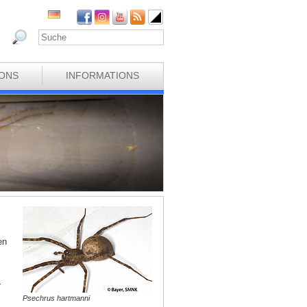
IONS
INFORMATIONS
en
r
Psechrus hartmanni