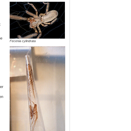
t
ne
Fecenia cylindrata
er
en