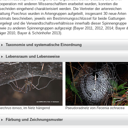
ooperation mit anderen Wissenschaftlern erarbeitet wurden, konnten die
sechriden eingehend charakterisiert werden. Die Vertreter der artenreichen
attung
Psechrus
wurden in Artengruppen aufgeteilt, insgesamt 30 neue Arten
rstmals beschrieben, jeweils ein Bestimmungsschlüssel für beide Gattungen
orgelegt und die Verwandtschaftsverhältnisse innerhalb dieser Spinnengruppe
owie zu anderen Spinnengruppen aufgezeigt (Bayer 2011, 2012, 2014; Bayer 
äger 2010, Bayer & Schönhofer 2013).
Taxonomie und systematische Einordnung
Lebensraum und Lebensweise
sechrus torvus
, im Netz hängend
Pseudoradnetz von
Fecenia ochracea
Färbung und Zeichnungsmuster