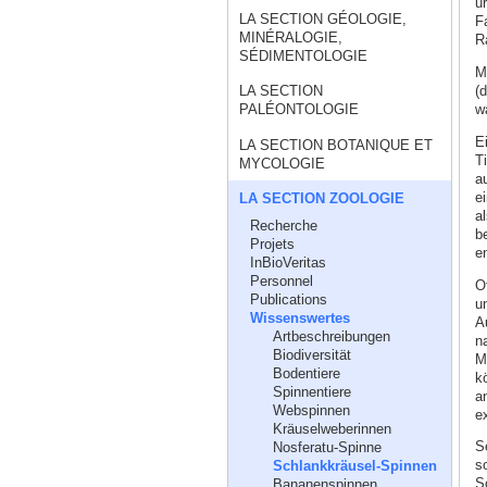
u
LA SECTION GÉOLOGIE,
F
MINÉRALOGIE,
R
SÉDIMENTOLOGIE
M
(
LA SECTION
w
PALÉONTOLOGIE
E
LA SECTION BOTANIQUE ET
T
MYCOLOGIE
a
e
LA SECTION ZOOLOGIE
a
Recherche
b
Projets
en
InBioVeritas
Personnel
O
Publications
u
Wissenswertes
A
Artbeschreibungen
n
Biodiversität
M
Bodentiere
k
Spinnentiere
an
Webspinnen
e
Kräuselweberinnen
S
Nosferatu-Spinne
s
Schlankkräusel-Spinnen
S
Bananenspinnen