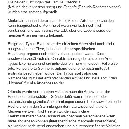
Die beiden Gattungen der Familie
Psechrus
(Kräuseldeckennetzspinnen) und
Fecenia
(Pseudo-Radnetzspinnen)
wurden erst später aufgestellt.
Merkmale, anhand derer man die einzelnen Arten unterscheiden
kann (diagnostische Merkmale) waren vielfach noch nicht
verstanden und auch sonst war z.B. über die Lebensweise der
meisten Arten nur wenig bekannt.
Einige der Typus-Exemplare der einzelnen Arten sind noch nicht
ausgewachsene Tiere, bei denen die artspezifischen
Begattungsorgane noch nicht voll ausgebildet waren. Dies
erschwerte zusätzlich die Charakterisierung der einzelnen Arten.
Typus-Exemplare sind die individuellen Tiere (in diesem Falle also
tote, konservierte Spinnen), anhand derer eine bestimmte Art
erstmals beschrieben wurde. Der Typus stellt also den
Namensbezug zu der entsprechenden Art her und stellt somit den
„Urmeter“ für alle Artgenossen dar.
Oftmals wurde von früheren Autoren auch die Artenvielfalt der
Psechriden unterschätzt. Gründe dafür waren fehlende oder
unzureichende gezielte Aufsammlungen dieser Tiere sowie fehlende
Recherchen in den Sammlungen der naturwissenschaftlichen
Museen weltweit. Nicht selten wurden auch klare
Merkmalsunterschiede, anhand welcher man verschiedene Arten
hätte abgrenzen können (interspezifische Merkmalsunterschiede),
als weniger bedeutend angesehen und als intraspezifische Variation