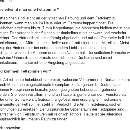
rtreten.
ie erkennt man eine Fettspinne ?
ettspinnen sind leicht an der typischen Färbung und dem Fettglanz zu
rkennen, wenn man sie im Haus oder im Gartenschuppen findet. Die
eibchen erreichen bis zu 7 mm Körperlänge, die Männchen bleiben meist etw
leiner. Der Vorderleib der Spinnen ist dunkelbraun bis schwarz und erscheint
körnt. Der Hinterleib ist linsenförmig abgeflacht und auf der Oberseite hell- bi
nkelbraun, zur Mitte hin meist heller und oft mit einer hellen Mittellinie. Meist
eigt der Hinterkörper bei entsprechendem Licht einen deutlichen
ettglanz, wovon die Art ihren deutschen Namen hat. Die seitlichen Bereiche w
ch die Unterseite sind oftmals deutlich heller. Die Beine sind meist
unkelbraun, mitunter ist eine Ringelung angedeutet.
o kommen Fettspinnen vor?
ie Art ist heute holarktisch verbreitet, wobei die Vorkommen in Nordamerika a
urch Menschen eingeschleppte Exemplare zurückgehen. In Deutschland
önnen Fettspinnen in beinahe jedem geeigneten Lebensraum gefunden
erden. Sie leben vor allem in und an Häusern, gerne unter dem Fensterbrett
der unter Schränken.
Steatoda triangulosa
, eine ursprünglich mediterrane
erwandte der Fettspinne, steht im Verdacht, die Art in mitteleuropäischen
ohnungen zu ersetzen. Der ursprüngliche Lebensraum der Fettspinne sind
hrscheinlich Felsstrukturen mit reichlich Totholz. Heute ist sie allerdings
auptsächlich im urbanen Raum zu finden.
ebensweise