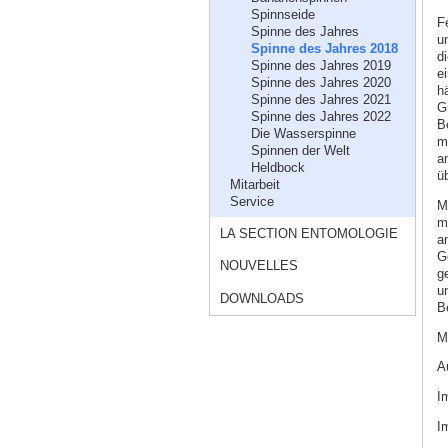
Spinnseide
F
Spinne des Jahres
u
Spinne des Jahres 2018
d
Spinne des Jahres 2019
e
Spinne des Jahres 2020
h
Spinne des Jahres 2021
G
Spinne des Jahres 2022
B
Die Wasserspinne
m
Spinnen der Welt
a
Heldbock
üb
Mitarbeit
Service
M
m
LA SECTION ENTOMOLOGIE
am
G
NOUVELLES
g
u
DOWNLOADS
B
M
A
I
I