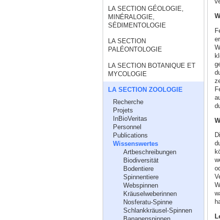
ve
LA SECTION GÉOLOGIE,
W
MINÉRALOGIE,
SÉDIMENTOLOGIE
F
e
LA SECTION
W
PALÉONTOLOGIE
k
ge
LA SECTION BOTANIQUE ET
du
MYCOLOGIE
z
F
LA SECTION ZOOLOGIE
au
Recherche
d
Projets
InBioVeritas
W
Personnel
D
Publications
d
Wissenswertes
k
Artbeschreibungen
w
Biodiversität
o
Bodentiere
V
Spinnentiere
W
Webspinnen
wa
Kräuselweberinnen
h
Nosferatu-Spinne
Schlankkräusel-Spinnen
L
Bananenspinnen