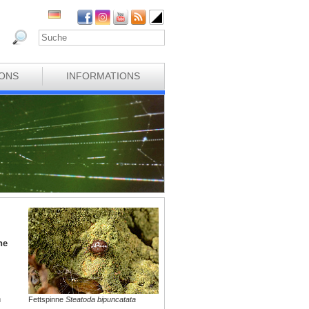
IONS
INFORMATIONS
ne
n
Fettspinne
Steatoda bipuncatata