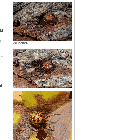
as
s
Weibchen
ie
uf