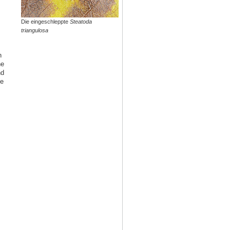
Die eingeschleppte
Steatoda
triangulosa
h
ne
nd
te