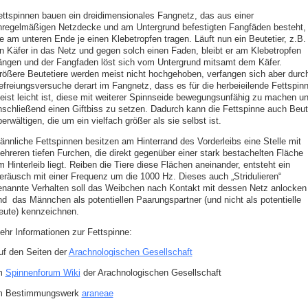
ettspinnen bauen ein dreidimensionales Fangnetz, das aus einer
nregelmäßigen Netzdecke und am Untergrund befestigten Fangfäden besteht,
ie am unteren Ende je einen Klebetropfen tragen. Läuft nun ein Beutetier, z.B.
in Käfer in das Netz und gegen solch einen Faden, bleibt er am Klebetropfen
ängen und der Fangfaden löst sich vom Untergrund mitsamt dem Käfer.
rößere Beutetiere werden meist nicht hochgehoben, verfangen sich aber durc
efreiungsversuche derart im Fangnetz, dass es für die herbeieilende Fettspin
eist leicht ist, diese mit weiterer Spinnseide bewegungsunfähig zu machen u
nschließend einen Giftbiss zu setzen. Dadurch kann die Fettspinne auch Beu
erwältigen, die um ein vielfach größer als sie selbst ist.
ännliche Fettspinnen besitzen am Hinterrand des Vorderleibs eine Stelle mit
ehreren tiefen Furchen, die direkt gegenüber einer stark bestachelten Fläche
 Hinterleib liegt. Reiben die Tiere diese Flächen aneinander, entsteht ein
eräusch mit einer Frequenz um die 1000 Hz. Dieses auch „Stridulieren“
enannte Verhalten soll das Weibchen nach Kontakt mit dessen Netz anlocken
nd das Männchen als potentiellen Paarungspartner (und nicht als potentielle
eute) kennzeichnen.
ehr Informationen zur Fettspinne:
uf den Seiten der
Arachnologischen Gesellschaft
m
Spinnenforum Wiki
der Arachnologischen Gesellschaft
m Bestimmungswerk
araneae