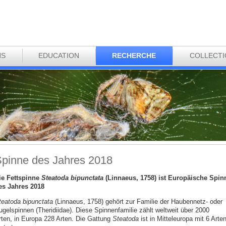
NS
EDUCATION
RECHERCHE
COLLECT
pinne des Jahres 2018
ie Fettspinne
Steatoda bipunctata
(Linnaeus, 1758) ist Europäische Spin
es Jahres 2018
teatoda bipunctata
(Linnaeus, 1758) gehört zur Familie der Haubennetz- oder
ugelspinnen (Theridiidae). Diese Spinnenfamilie zählt weltweit über 2000
rten, in Europa 228 Arten. Die Gattung
Steatoda
ist in Mitteleuropa mit 6 Arte