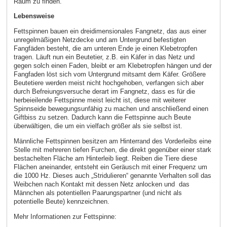
Raum zu finden.
Lebensweise
Fettspinnen bauen ein dreidimensionales Fangnetz, das aus einer
unregelmäßigen Netzdecke und am Untergrund befestigten
Fangfäden besteht, die am unteren Ende je einen Klebetropfen
tragen. Läuft nun ein Beutetier, z.B. ein Käfer in das Netz und
gegen solch einen Faden, bleibt er am Klebetropfen hängen und der
Fangfaden löst sich vom Untergrund mitsamt dem Käfer. Größere
Beutetiere werden meist nicht hochgehoben, verfangen sich aber
durch Befreiungsversuche derart im Fangnetz, dass es für die
herbeieilende Fettspinne meist leicht ist, diese mit weiterer
Spinnseide bewegungsunfähig zu machen und anschließend einen
Giftbiss zu setzen. Dadurch kann die Fettspinne auch Beute
überwältigen, die um ein vielfach größer als sie selbst ist.
Männliche Fettspinnen besitzen am Hinterrand des Vorderleibs eine
Stelle mit mehreren tiefen Furchen, die direkt gegenüber einer stark
bestachelten Fläche am Hinterleib liegt. Reiben die Tiere diese
Flächen aneinander, entsteht ein Geräusch mit einer Frequenz um
die 1000 Hz. Dieses auch „Stridulieren“ genannte Verhalten soll das
Weibchen nach Kontakt mit dessen Netz anlocken und das
Männchen als potentiellen Paarungspartner (und nicht als
potentielle Beute) kennzeichnen.
Mehr Informationen zur Fettspinne: