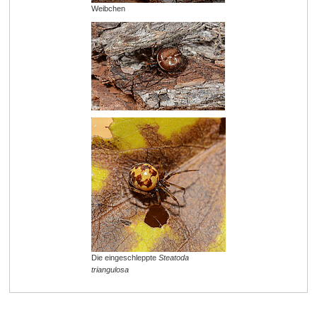
Weibchen
Die eingeschleppte
Steatoda
triangulosa