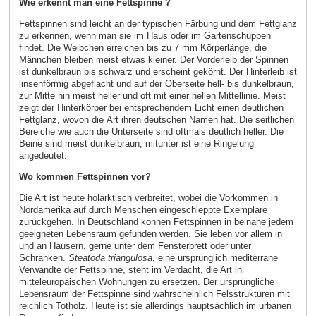
Wie erkennt man eine Fettspinne ?
Fettspinnen sind leicht an der typischen Färbung und dem Fettglanz
zu erkennen, wenn man sie im Haus oder im Gartenschuppen
findet. Die Weibchen erreichen bis zu 7 mm Körperlänge, die
Männchen bleiben meist etwas kleiner. Der Vorderleib der Spinnen
ist dunkelbraun bis schwarz und erscheint gekörnt. Der Hinterleib ist
linsenförmig abgeflacht und auf der Oberseite hell- bis dunkelbraun,
zur Mitte hin meist heller und oft mit einer hellen Mittellinie. Meist
zeigt der Hinterkörper bei entsprechendem Licht einen deutlichen
Fettglanz, wovon die Art ihren deutschen Namen hat. Die seitlichen
Bereiche wie auch die Unterseite sind oftmals deutlich heller. Die
Beine sind meist dunkelbraun, mitunter ist eine Ringelung
angedeutet.
Wo kommen Fettspinnen vor?
Die Art ist heute holarktisch verbreitet, wobei die Vorkommen in
Nordamerika auf durch Menschen eingeschleppte Exemplare
zurückgehen. In Deutschland können Fettspinnen in beinahe jedem
geeigneten Lebensraum gefunden werden. Sie leben vor allem in
und an Häusern, gerne unter dem Fensterbrett oder unter
Schränken.
Steatoda triangulosa
, eine ursprünglich mediterrane
Verwandte der Fettspinne, steht im Verdacht, die Art in
mitteleuropäischen Wohnungen zu ersetzen. Der ursprüngliche
Lebensraum der Fettspinne sind wahrscheinlich Felsstrukturen mit
reichlich Totholz. Heute ist sie allerdings hauptsächlich im urbanen