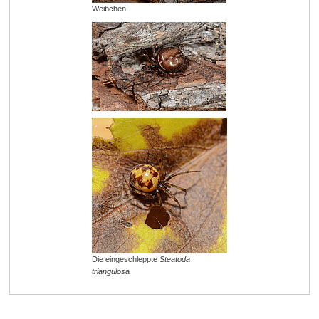
Weibchen
Die eingeschleppte
Steatoda
triangulosa