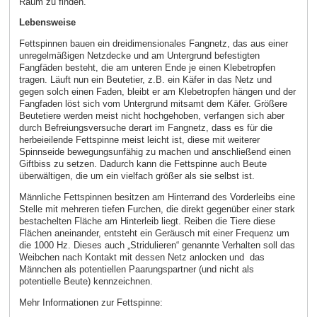
Raum zu finden.
Lebensweise
Fettspinnen bauen ein dreidimensionales Fangnetz, das aus einer
unregelmäßigen Netzdecke und am Untergrund befestigten
Fangfäden besteht, die am unteren Ende je einen Klebetropfen
tragen. Läuft nun ein Beutetier, z.B. ein Käfer in das Netz und
gegen solch einen Faden, bleibt er am Klebetropfen hängen und der
Fangfaden löst sich vom Untergrund mitsamt dem Käfer. Größere
Beutetiere werden meist nicht hochgehoben, verfangen sich aber
durch Befreiungsversuche derart im Fangnetz, dass es für die
herbeieilende Fettspinne meist leicht ist, diese mit weiterer
Spinnseide bewegungsunfähig zu machen und anschließend einen
Giftbiss zu setzen. Dadurch kann die Fettspinne auch Beute
überwältigen, die um ein vielfach größer als sie selbst ist.
Männliche Fettspinnen besitzen am Hinterrand des Vorderleibs eine
Stelle mit mehreren tiefen Furchen, die direkt gegenüber einer stark
bestachelten Fläche am Hinterleib liegt. Reiben die Tiere diese
Flächen aneinander, entsteht ein Geräusch mit einer Frequenz um
die 1000 Hz. Dieses auch „Stridulieren“ genannte Verhalten soll das
Weibchen nach Kontakt mit dessen Netz anlocken und das
Männchen als potentiellen Paarungspartner (und nicht als
potentielle Beute) kennzeichnen.
Mehr Informationen zur Fettspinne: