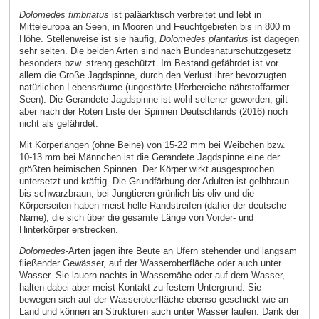
Dolomedes fimbriatus
ist paläarktisch verbreitet und lebt in
Mitteleuropa an Seen, in Mooren und Feuchtgebieten bis in 800 m
Höhe. Stellenweise ist sie häufig,
Dolomedes plantarius
ist dagegen
sehr selten. Die beiden Arten sind nach Bundesnaturschutzgesetz
besonders bzw. streng geschützt. Im Bestand gefährdet ist vor
allem die Große Jagdspinne, durch den Verlust ihrer bevorzugten
natürlichen Lebensräume (ungestörte Uferbereiche nährstoffarmer
Seen). Die Gerandete Jagdspinne ist wohl seltener geworden, gilt
aber nach der Roten Liste der Spinnen Deutschlands (2016) noch
nicht als gefährdet.
Mit Körperlängen (ohne Beine) von 15-22 mm bei Weibchen bzw.
10-13 mm bei Männchen ist die Gerandete Jagdspinne eine der
größten heimischen Spinnen. Der Körper wirkt ausgesprochen
untersetzt und kräftig. Die Grundfärbung der Adulten ist gelbbraun
bis schwarzbraun, bei Jungtieren grünlich bis oliv und die
Körperseiten haben meist helle Randstreifen (daher der deutsche
Name), die sich über die gesamte Länge von Vorder- und
Hinterkörper erstrecken.
Dolomedes
-Arten jagen ihre Beute an Ufern stehender und langsam
fließender Gewässer, auf der Wasseroberfläche oder auch unter
Wasser. Sie lauern nachts in Wassernähe oder auf dem Wasser,
halten dabei aber meist Kontakt zu festem Untergrund. Sie
bewegen sich auf der Wasseroberfläche ebenso geschickt wie an
Land und können an Strukturen auch unter Wasser laufen. Dank der