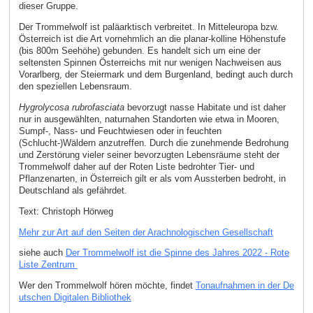
dieser Gruppe.
Der Trommelwolf ist paläarktisch verbreitet. In Mitteleuropa bzw.
Österreich ist die Art vornehmlich an die planar-kolline Höhenstufe
(bis 800m Seehöhe) gebunden. Es handelt sich um eine der
seltensten Spinnen Österreichs mit nur wenigen Nachweisen aus
Vorarlberg, der Steiermark und dem Burgenland, bedingt auch durch
den speziellen Lebensraum.
Hygrolycosa rubrofasciata
bevorzugt nasse Habitate und ist daher
nur in ausgewählten, naturnahen Standorten wie etwa in Mooren,
Sumpf-, Nass- und Feuchtwiesen oder in feuchten
(Schlucht-)Wäldern anzutreffen. Durch die zunehmende Bedrohung
und Zerstörung vieler seiner bevorzugten Lebensräume steht der
Trommelwolf daher auf der Roten Liste bedrohter Tier- und
Pflanzenarten, in Österreich gilt er als vom Aussterben bedroht, in
Deutschland als gefährdet.
Text: Christoph Hörweg
Mehr zur Art auf den Seiten der Arachnologischen Gesellschaft
siehe auch
Der Trommelwolf ist die Spinne des Jahres 2022 - Rote
Liste Zentrum
Wer den Trommelwolf hören möchte, findet
Tonaufnahmen in der De
utschen Digitalen Bibliothek