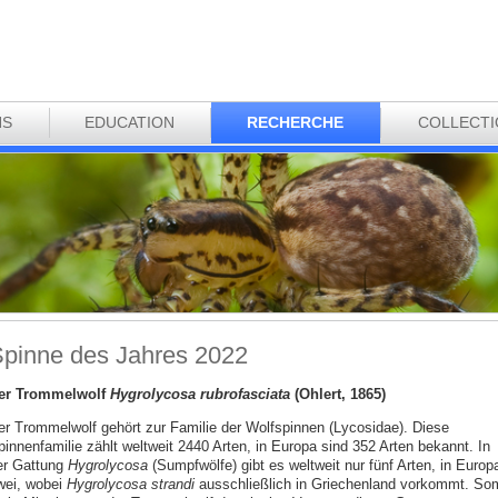
NS
EDUCATION
RECHERCHE
COLLECT
pinne des Jahres 2022
er Trommelwolf
Hygrolycosa rubrofasciata
(Ohlert, 1865)
er Trommelwolf gehört zur Familie der Wolfspinnen (Lycosidae). Diese
pinnenfamilie zählt weltweit 2440 Arten, in Europa sind 352 Arten bekannt. In
er Gattung
Hygrolycosa
(Sumpfwölfe) gibt es weltweit nur fünf Arten, in Europ
wei, wobei
Hygrolycosa
strandi
ausschließlich in Griechenland vorkommt. Som