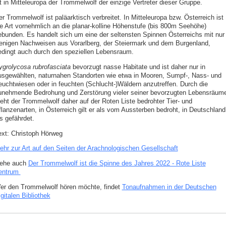
t in Mitteleuropa der Trommelwolf der einzige Vertreter dieser Gruppe.
r Trommelwolf ist paläarktisch verbreitet. In Mitteleuropa bzw. Österreich ist
ie Art vornehmlich an die planar-kolline Höhenstufe (bis 800m Seehöhe)
ebunden. Es handelt sich um eine der seltensten Spinnen Österreichs mit nur
enigen Nachweisen aus Vorarlberg, der Steiermark und dem Burgenland,
edingt auch durch den speziellen Lebensraum.
ygrolycosa rubrofasciata
bevorzugt nasse Habitate und ist daher nur in
usgewählten, naturnahen Standorten wie etwa in Mooren, Sumpf-, Nass- und
euchtwiesen oder in feuchten (Schlucht-)Wäldern anzutreffen. Durch die
unehmende Bedrohung und Zerstörung vieler seiner bevorzugten Lebensräum
teht der Trommelwolf daher auf der Roten Liste bedrohter Tier- und
flanzenarten, in Österreich gilt er als vom Aussterben bedroht, in Deutschland
s gefährdet.
ext: Christoph Hörweg
ehr zur Art auf den Seiten der Arachnologischen Gesellschaft
iehe auch
Der Trommelwolf ist die Spinne des Jahres 2022 - Rote Liste
entrum
er den Trommelwolf hören möchte, findet
Tonaufnahmen in der Deutschen
gitalen Bibliothek