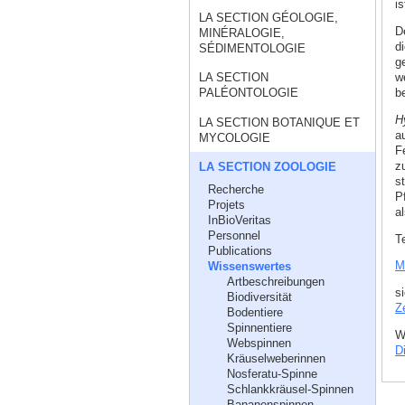
is
LA SECTION GÉOLOGIE,
De
MINÉRALOGIE,
d
SÉDIMENTOLOGIE
g
w
LA SECTION
b
PALÉONTOLOGIE
H
LA SECTION BOTANIQUE ET
a
MYCOLOGIE
F
z
LA SECTION ZOOLOGIE
s
Recherche
P
Projets
al
InBioVeritas
Personnel
T
Publications
M
Wissenswertes
Artbeschreibungen
s
Biodiversität
Z
Bodentiere
Spinnentiere
W
Webspinnen
Di
Kräuselweberinnen
Nosferatu-Spinne
Schlankkräusel-Spinnen
Bananenspinnen