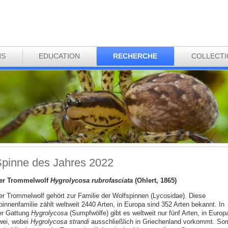
NS
EDUCATION
RECHERCHE
COLLECT
pinne des Jahres 2022
er Trommelwolf
Hygrolycosa rubrofasciata
(Ohlert, 1865)
er Trommelwolf gehört zur Familie der Wolfspinnen (Lycosidae). Diese
pinnenfamilie zählt weltweit 2440 Arten, in Europa sind 352 Arten bekannt. In
er Gattung
Hygrolycosa
(Sumpfwölfe) gibt es weltweit nur fünf Arten, in Europ
wei, wobei
Hygrolycosa
strandi
ausschließlich in Griechenland vorkommt. Som