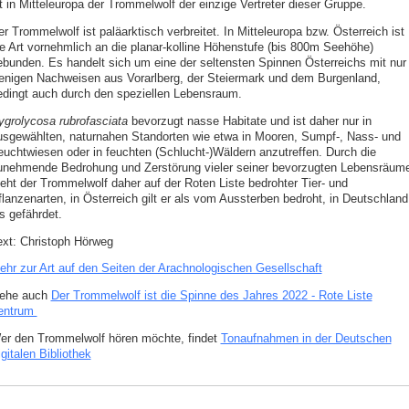
t in Mitteleuropa der Trommelwolf der einzige Vertreter dieser Gruppe.
r Trommelwolf ist paläarktisch verbreitet. In Mitteleuropa bzw. Österreich ist
ie Art vornehmlich an die planar-kolline Höhenstufe (bis 800m Seehöhe)
ebunden. Es handelt sich um eine der seltensten Spinnen Österreichs mit nur
enigen Nachweisen aus Vorarlberg, der Steiermark und dem Burgenland,
edingt auch durch den speziellen Lebensraum.
ygrolycosa rubrofasciata
bevorzugt nasse Habitate und ist daher nur in
usgewählten, naturnahen Standorten wie etwa in Mooren, Sumpf-, Nass- und
euchtwiesen oder in feuchten (Schlucht-)Wäldern anzutreffen. Durch die
unehmende Bedrohung und Zerstörung vieler seiner bevorzugten Lebensräum
teht der Trommelwolf daher auf der Roten Liste bedrohter Tier- und
flanzenarten, in Österreich gilt er als vom Aussterben bedroht, in Deutschland
s gefährdet.
ext: Christoph Hörweg
ehr zur Art auf den Seiten der Arachnologischen Gesellschaft
iehe auch
Der Trommelwolf ist die Spinne des Jahres 2022 - Rote Liste
entrum
er den Trommelwolf hören möchte, findet
Tonaufnahmen in der Deutschen
gitalen Bibliothek