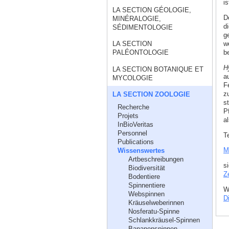
is
LA SECTION GÉOLOGIE,
De
MINÉRALOGIE,
d
SÉDIMENTOLOGIE
g
w
LA SECTION
b
PALÉONTOLOGIE
H
LA SECTION BOTANIQUE ET
a
MYCOLOGIE
F
z
LA SECTION ZOOLOGIE
s
Recherche
P
Projets
al
InBioVeritas
Personnel
T
Publications
M
Wissenswertes
Artbeschreibungen
s
Biodiversität
Z
Bodentiere
Spinnentiere
W
Webspinnen
Di
Kräuselweberinnen
Nosferatu-Spinne
Schlankkräusel-Spinnen
Bananenspinnen