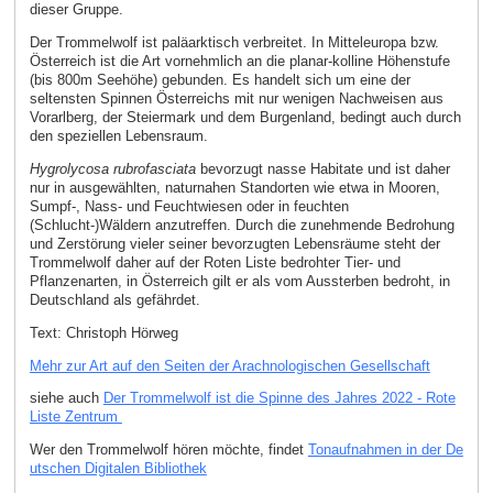
dieser Gruppe.
Der Trommelwolf ist paläarktisch verbreitet. In Mitteleuropa bzw.
Österreich ist die Art vornehmlich an die planar-kolline Höhenstufe
(bis 800m Seehöhe) gebunden. Es handelt sich um eine der
seltensten Spinnen Österreichs mit nur wenigen Nachweisen aus
Vorarlberg, der Steiermark und dem Burgenland, bedingt auch durch
den speziellen Lebensraum.
Hygrolycosa rubrofasciata
bevorzugt nasse Habitate und ist daher
nur in ausgewählten, naturnahen Standorten wie etwa in Mooren,
Sumpf-, Nass- und Feuchtwiesen oder in feuchten
(Schlucht-)Wäldern anzutreffen. Durch die zunehmende Bedrohung
und Zerstörung vieler seiner bevorzugten Lebensräume steht der
Trommelwolf daher auf der Roten Liste bedrohter Tier- und
Pflanzenarten, in Österreich gilt er als vom Aussterben bedroht, in
Deutschland als gefährdet.
Text: Christoph Hörweg
Mehr zur Art auf den Seiten der Arachnologischen Gesellschaft
siehe auch
Der Trommelwolf ist die Spinne des Jahres 2022 - Rote
Liste Zentrum
Wer den Trommelwolf hören möchte, findet
Tonaufnahmen in der De
utschen Digitalen Bibliothek