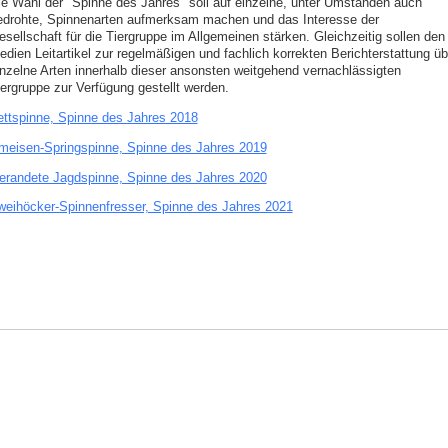
ie Wahl der "Spinne des Jahres" soll auf einzelne, unter Umständen auch
edrohte, Spinnenarten aufmerksam machen und das Interesse der
esellschaft für die Tiergruppe im Allgemeinen stärken. Gleichzeitig sollen den
edien Leitartikel zur regelmäßigen und fachlich korrekten Berichterstattung üb
inzelne Arten innerhalb dieser ansonsten weitgehend vernachlässigten
iergruppe zur Verfügung gestellt werden.
ettspinne, Spinne des Jahres 2018
meisen-Springspinne, Spinne des Jahres 2019
erandete Jagdspinne, Spinne des Jahres 2020
weihöcker-Spinnenfresser, Spinne des Jahres 2021