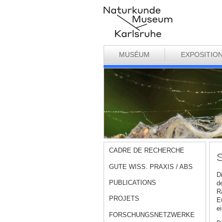
MUSÉUM
EXPOSITIO
CADRE DE RECHERCHE
S
GUTE WISS. PRAXIS / ABS
D
PUBLICATIONS
d
R
PROJETS
E
e
FORSCHUNGSNETZWERKE