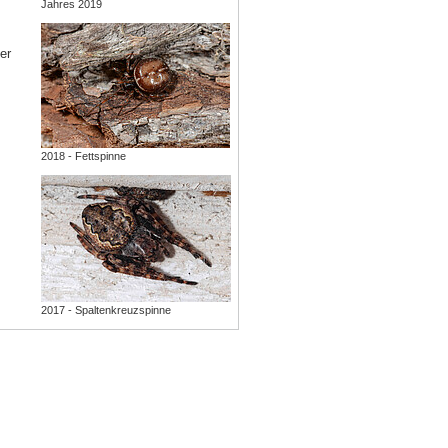
Jahres 2019
er
2018 - Fettspinne
2017 - Spaltenkreuzspinne