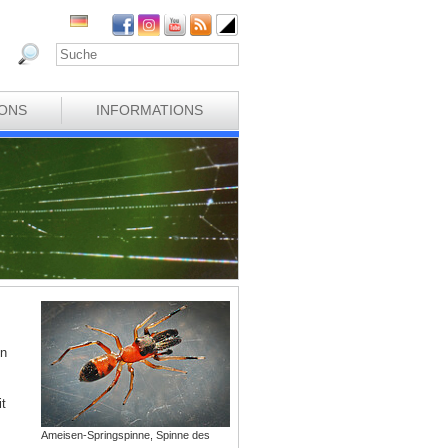
IONS
INFORMATIONS
on
t
Ameisen-Springspinne, Spinne des