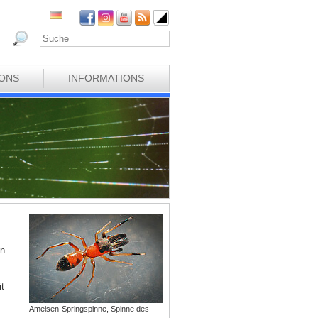
IONS
INFORMATIONS
on
t
Ameisen-Springspinne, Spinne des