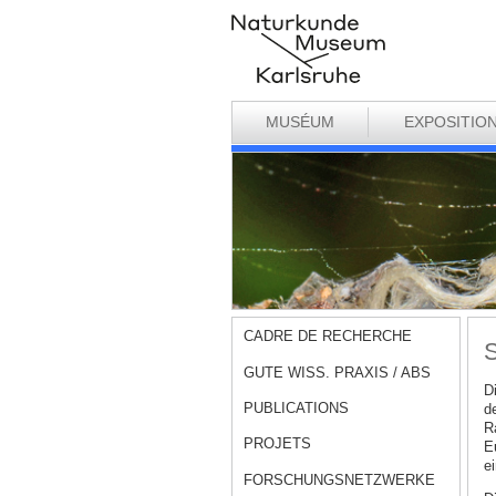
MUSÉUM
EXPOSITIO
CADRE DE RECHERCHE
S
GUTE WISS. PRAXIS / ABS
D
PUBLICATIONS
d
R
PROJETS
E
e
FORSCHUNGSNETZWERKE