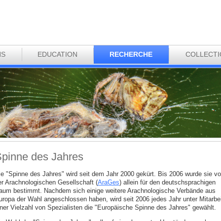
NS
EDUCATION
RECHERCHE
COLLECT
pinne des Jahres
ie "Spinne des Jahres" wird seit dem Jahr 2000 gekürt. Bis 2006 wurde sie v
er Arachnologischen Gesellschaft (
AraGes
) allein für den deutschsprachigen
aum bestimmt. Nachdem sich einige weitere Arachnologische Verbände aus
uropa der Wahl angeschlossen haben, wird seit 2006 jedes Jahr unter Mitarbei
iner Vielzahl von Spezialisten die "Europäische Spinne des Jahres" gewählt.