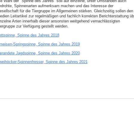
ie Wahl der "Spinne des Jahres" soll auf einzelne, unter Umständen auch
edrohte, Spinnenarten aufmerksam machen und das Interesse der
esellschaft für die Tiergruppe im Allgemeinen stärken. Gleichzeitig sollen den
edien Leitartikel zur regelmäßigen und fachlich korrekten Berichterstattung üb
inzelne Arten innerhalb dieser ansonsten weitgehend vernachlässigten
iergruppe zur Verfügung gestellt werden.
ettspinne, Spinne des Jahres 2018
meisen-Springspinne, Spinne des Jahres 2019
erandete Jagdspinne, Spinne des Jahres 2020
weihöcker-Spinnenfresser, Spinne des Jahres 2021