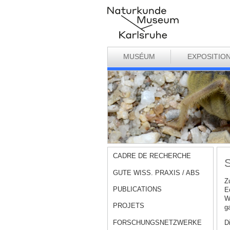
MUSÉUM
EXPOSITIO
CADRE DE RECHERCHE
S
GUTE WISS. PRAXIS / ABS
Z
PUBLICATIONS
E
W
PROJETS
g
FORSCHUNGSNETZWERKE
D