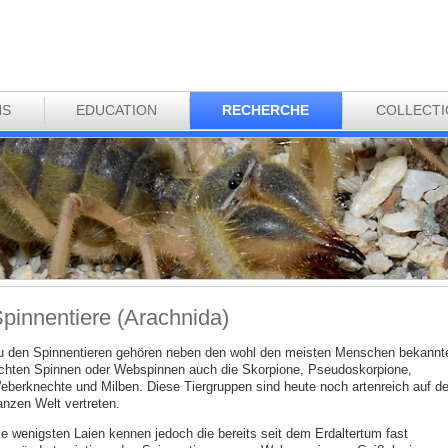
NS
EDUCATION
RECHERCHE
COLLECT
pinnentiere (Arachnida)
u den Spinnentieren gehören neben den wohl den meisten Menschen bekannt
chten Spinnen oder Webspinnen auch die Skorpione, Pseudoskorpione,
eberknechte und Milben. Diese Tiergruppen sind heute noch artenreich auf de
anzen Welt vertreten.
ie wenigsten Laien kennen jedoch die bereits seit dem Erdaltertum fast