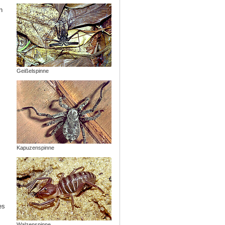
n
Geißelspinne
Kapuzenspinne
es
Walzenspinne