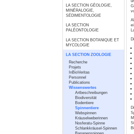
u
LA SECTION GÉOLOGIE,
G
MINÉRALOGIE,
v
SÉDIMENTOLOGIE
A
e
LA SECTION
L
PALÉONTOLOGIE
D
LA SECTION BOTANIQUE ET
MYCOLOGIE
LA SECTION ZOOLOGIE
Recherche
Projets
InBioVeritas
Personnel
Publications
Wissenswertes
Artbeschreibungen
Biodiversität
Bodentiere
D
Spinnentiere
S
Webspinnen
M
Kräuselweberinnen
S
Nosferatu-Spinne
Bi
Schlankkräusel-Spinnen
Bananenspinnen