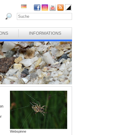
IONS
INFORMATIONS
en
r
Webspinne