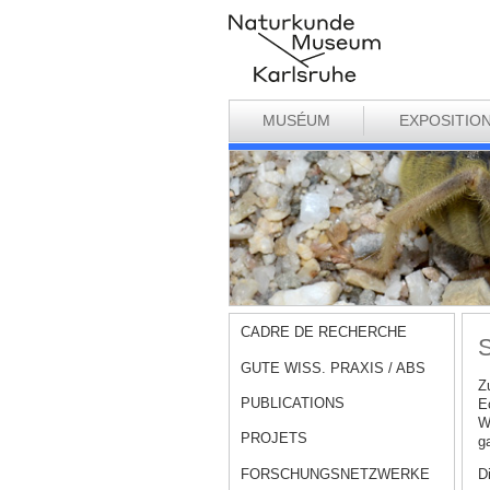
MUSÉUM
EXPOSITIO
CADRE DE RECHERCHE
S
GUTE WISS. PRAXIS / ABS
Z
PUBLICATIONS
E
W
PROJETS
g
FORSCHUNGSNETZWERKE
D