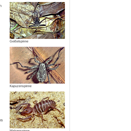
n
Geißelspinne
Kapuzenspinne
es
Walzenspinne