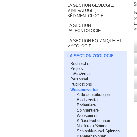
S
LA SECTION GÉOLOGIE,
MINÉRALOGIE,
I
SÉDIMENTOLOGIE
p
L
LA SECTION
p
PALÉONTOLOGIE
LA SECTION BOTANIQUE ET
MYCOLOGIE
LA SECTION ZOOLOGIE
Recherche
Projets
InBioVeritas
Personnel
Publications
Wissenswertes
Artbeschreibungen
Biodiversität
Bodentiere
Spinnentiere
Webspinnen
Kräuselweberinnen
Nosferatu-Spinne
Schlankkräusel-Spinnen
Bananenspinnen