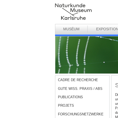
MUSÉUM
EXPOSITIO
CADRE DE RECHERCHE
S
GUTE WISS. PRAXIS / ABS
D
PUBLICATIONS
u
u
PROJETS
P
d
FORSCHUNGSNETZWERKE
M