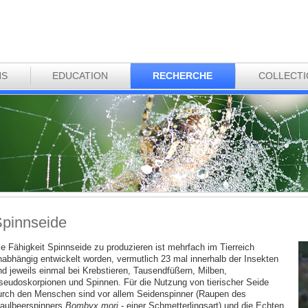
NS
EDUCATION
RECHERCHE
COLLECT
pinnseide
ie Fähigkeit Spinnseide zu produzieren ist mehrfach im Tierreich
nabhängig entwickelt worden, vermutlich 23 mal innerhalb der Insekten
nd jeweils einmal bei Krebstieren, Tausendfüßern, Milben,
seudoskorpionen und Spinnen. Für die Nutzung von tierischer Seide
urch den Menschen sind vor allem Seidenspinner (Raupen des
aulbeerspinners
Bombyx mori
- einer Schmetterlingsart) und die Echten