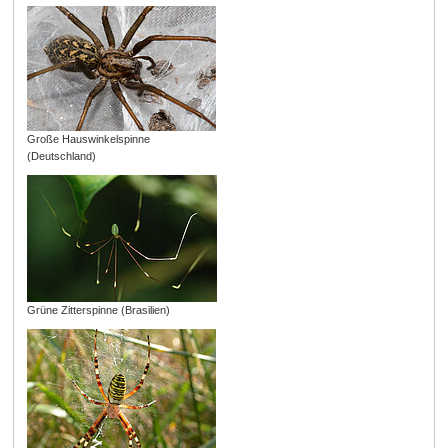
Große Hauswinkelspinne
(Deutschland)
Grüne Zitterspinne (Brasilien)