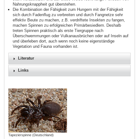
Nahrungsknappheit gut überstehen.
Die Kombination der Fähigkeit zum Hungern mit der Fähigkeit
sich durch Fadenflug zu verbreiten und durch Fangnetze sehr
effektiv Beute zu machen, z.B. verdriftete Insekten zu fangen,
machen Spinnen zu erfolgreichen Primärbesiedlern. Deshalb
treten Spinnen praktisch als erste Tiergruppe nach
Überschwemmungen oder Vulkanausbrüchen oder auf Inseln auf
und überleben dort, auch wenn noch keine eigenständige
Vegetation und Fauna vorhanden ist.
Literatur
Links
Tapezierspinne (Deutschland)