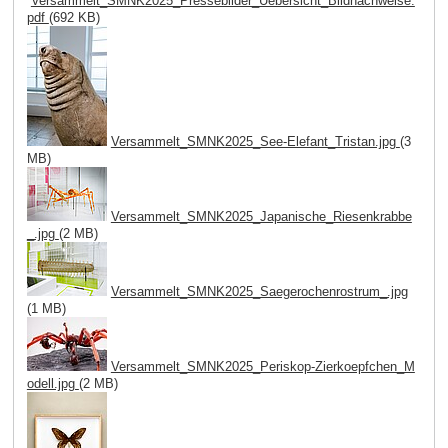
Versammelt_SMNK2025_Pressebilder_Uebersicht_Bildnachweise.
pdf
(692 KB)
Versammelt_SMNK2025_See-Elefant_Tristan.jpg
(3
MB)
Versammelt_SMNK2025_Japanische_Riesenkrabbe
_.jpg
(2 MB)
Versammelt_SMNK2025_Saegerochenrostrum_.jpg
(1 MB)
Versammelt_SMNK2025_Periskop-Zierkoepfchen_M
odell.jpg
(2 MB)