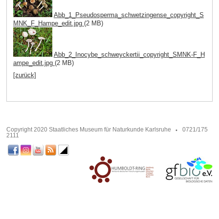
Abb_1_Pseudosperma_schwetzingense_copyright_S
MNK_F_Hampe_edit.jpg
(2 MB)
Abb_2_Inocybe_schweyckertii_copyright_SMNK-F_H
ampe_edit.jpg
(2 MB)
[zurück]
Copyright 2020 Staatliches Museum für Naturkunde Karlsruhe
0721/175
2111