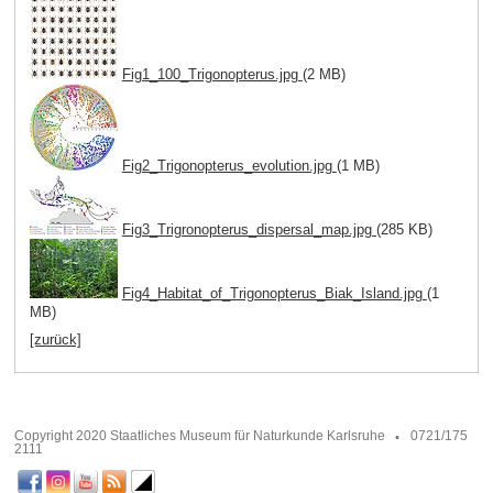
Fig1_100_Trigonopterus.jpg
(2 MB)
Fig2_Trigonopterus_evolution.jpg
(1 MB)
Fig3_Trigronopterus_dispersal_map.jpg
(285 KB)
Fig4_Habitat_of_Trigonopterus_Biak_Island.jpg
(1
MB)
[zurück]
Copyright 2020 Staatliches Museum für Naturkunde Karlsruhe
0721/175
2111