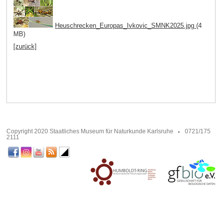
Heuschrecken_Europas_Ivkovic_SMNK2025.jpg
(4
MB)
[zurück]
Copyright 2020 Staatliches Museum für Naturkunde Karlsruhe
0721/175
2111