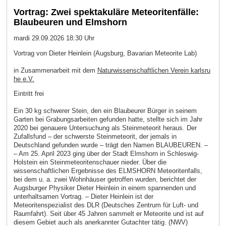
Vortrag: Zwei spektakuläre Meteoritenfälle:
Blaubeuren und Elmshorn
mardi 29.09.2026 18:30 Uhr
Vortrag von Dieter Heinlein (Augsburg, Bavarian Meteorite Lab)
in Zusammenarbeit mit dem
Naturwissenschaftlichen Verein karlsru
he e.V.
Eintritt frei
Ein 30 kg schwerer Stein, den ein Blaubeurer Bürger in seinem
Garten bei Grabungsarbeiten gefunden hatte, stellte sich im Jahr
2020 bei genauere Untersuchung als Steinmeteorit heraus. Der
Zufallsfund – der schwerste Steinmeteorit, der jemals in
Deutschland gefunden wurde – trägt den Namen BLAUBEUREN. –
– Am 25. April 2023 ging über der Stadt Elmshorn in Schleswig-
Holstein ein Steinmeteoritenschauer nieder. Über die
wissenschaftlichen Ergebnisse des ELMSHORN Meteoritenfalls,
bei dem u. a. zwei Wohnhäuser getroffen wurden, berichtet der
Augsburger Physiker Dieter Heinlein in einem spannenden und
unterhaltsamen Vortrag. – Dieter Heinlein ist der
Meteoritenspezialist des DLR (Deutsches Zentrum für Luft- und
Raumfahrt). Seit über 45 Jahren sammelt er Meteorite und ist auf
diesem Gebiet auch als anerkannter Gutachter tätig. (NWV)