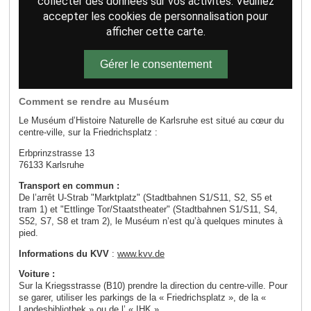
collecter des données sur vos activités. Veuillez
accepter les cookies de personnalisation pour
afficher cette carte.
Gérer le consentement
Comment se rendre au Muséum
Le Muséum d’Histoire Naturelle de Karlsruhe est situé au cœur du
centre-ville, sur la Friedrichsplatz :
Erbprinzstrasse 13
76133 Karlsruhe
Transport en commun :
De l’arrêt U-Strab "Marktplatz" (Stadtbahnen S1/S11, S2, S5 et
tram 1) et "Ettlinge Tor/Staatstheater" (Stadtbahnen S1/S11, S4,
S52, S7, S8 et tram 2), le Muséum n’est qu’à quelques minutes à
pied.
Informations du KVV
:
www.kvv.de
Voiture :
Sur la Kriegsstrasse (B10) prendre la direction du centre-ville. Pour
se garer, utiliser les parkings de la « Friedrichsplatz », de la «
Landesbibliothek » ou de l’ « IHK ».