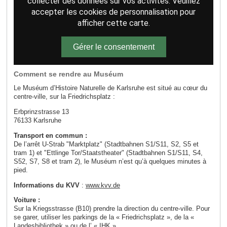
collecter des données sur vos activités. Veuillez
accepter les cookies de personnalisation pour
afficher cette carte.
Gérer le consentement
Comment se rendre au Muséum
Le Muséum d’Histoire Naturelle de Karlsruhe est situé au cœur du
centre-ville, sur la Friedrichsplatz :
Erbprinzstrasse 13
76133 Karlsruhe
Transport en commun :
De l’arrêt U-Strab "Marktplatz" (Stadtbahnen S1/S11, S2, S5 et
tram 1) et "Ettlinge Tor/Staatstheater" (Stadtbahnen S1/S11, S4,
S52, S7, S8 et tram 2), le Muséum n’est qu’à quelques minutes à
pied.
Informations du KVV
:
www.kvv.de
Voiture :
Sur la Kriegsstrasse (B10) prendre la direction du centre-ville. Pour
se garer, utiliser les parkings de la « Friedrichsplatz », de la «
Landesbibliothek » ou de l’ « IHK ».